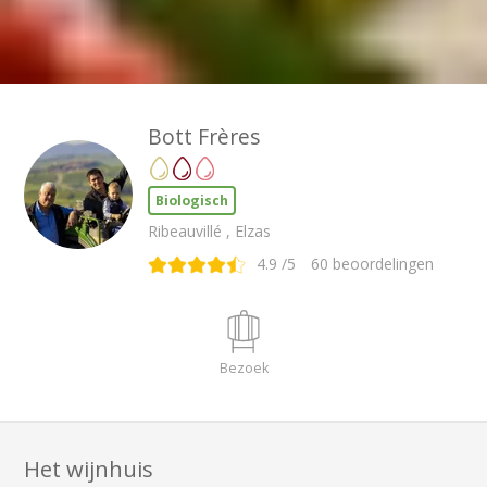
Bott Frères
Biologisch
Ribeauvillé , Elzas
4.9
/5
60
beoordelingen
Bezoek
Het wijnhuis