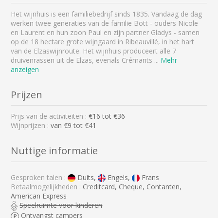
Het wijnhuis is een familiebedrijf sinds 1835. Vandaag de dag
werken twee generaties van de familie Bott - ouders Nicole
en Laurent en hun zoon Paul en zijn partner Gladys - samen
op de 18 hectare grote wijngaard in Ribeauvillé, in het hart
van de Elzaswijnroute. Het wijnhuis produceert alle 7
druivenrassen uit de Elzas, evenals Crémants
...
Mehr
anzeigen
Prijzen
Prijs van de activiteiten :
€
16
tot €
36
Wijnprijzen :
van €9 tot €41
Nuttige informatie
Gesproken talen :
Duits,
Engels,
Frans
Betaalmogelijkheden :
Creditcard, Cheque, Contanten,
American Express
Speelruimte voor kinderen
Ontvangst campers