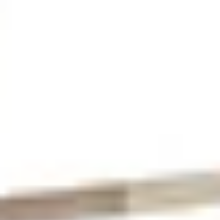
Famille Hugel
Wijnproeverij & wijnhuizen Beaujolais
Wijnproeverij & wijnhuizen Bordeaux
Wijnproeverij & wijnhuizen Bourgogne
Calvados proeverij
Champagnehuizen & champagne proeverij
Wijnproeverij & wijnhuizen Corsica
Wijnproeverij & wijnhuizen Elzas
Wijnproeverij & wijnhuizen Jura
Wijnproeverij & wijnhuizen Languedoc Roussillon
Wijnproeverij & wijnhuizen Loire
Rum proeverij Martinique