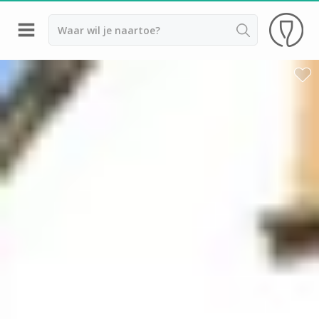
Terug
Wijnproeverij & wijnhuizen Colmar
Wijnproeverij & wijnhuizen Straatsburg
Achillée
Arthur Metz
Cave des Hospices de Strasbourg
Distillerie Lehmann
Domaine Jean Sipp
Domaine Paul Blanck
Dopff au Moulin