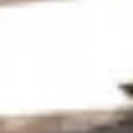
Wijnproeverij & wijnhuizen Poitou Charentes
Wijnproeverij & wijnhuizen Provence
Wijnproeverij & wijnhuizen Savoie
Wijnproeverij & wijnhuizen Rhone
Wijnproeverij & wijnhuizen Zuidwest Frankrijk
Topbestemmingen
Alle overnachtingen op een wijngaard