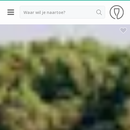
Terug
Wijnproeverij & wijnhuizen Aix en Provence
Wijnproeverij & wijnhuizen Beaujolais
Wijnproeverij & wijnhuizen Bordeaux
Wijnproeverij & wijnhuizen Bourgogne
Calvados proeverij
Champagnehuizen & champagne proeverij
Wijnproeverij & wijnhuizen Corsica
Wijnproeverij & wijnhuizen Elzas
Wijnproeverij & wijnhuizen Jura