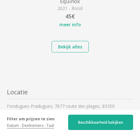
Equinox
2021 - Rood
45€
meer info
Bekijk alles
Locatie
Fondugues Pradugues, 7677 route des plages, 83350
Ramatuelle
Bekijk mijn routebeschrijving
Filter om prijzen te zien
Beschikbaarheid bekijken
Datum
Deelnemers
Taal