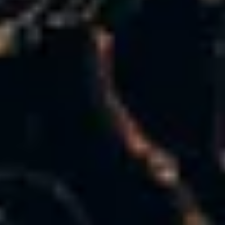
Champagne Mercier
Champagne Moët et Chandon
Champagne Mumm
Champagne Nicolas Feuillatte
Champagne Pommery
Champagne Taittinger
Champagne Veuve Clicquot
Pressoria
Topbestemmingen
Alle overnachtingen op een wijngaard