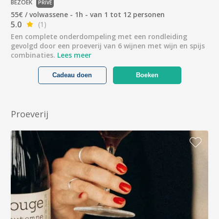
BEZOEK
PRIVÉ
55€ / volwassene - 1h - van 1 tot 12 personen
5.0
(1)
Een complete onderdompeling met een rondleiding
gevolgd door een proeverij van 6 wijnen met wijn en spijs
combinaties.
Lees meer
Cadeau doen
Boeken
Proeverij