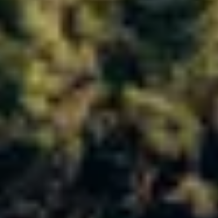
Wijnproeverij & wijnhuizen Languedoc Roussillon
Wijnproeverij & wijnhuizen Loire
Rum proeverij Martinique
Wijnproeverij & wijnhuizen Poitou Charentes
Wijnproeverij & wijnhuizen Provence
Wijnproeverij & wijnhuizen Savoie
Wijnproeverij & wijnhuizen Rhone
Wijnproeverij & wijnhuizen Zuidwest Frankrijk
Champagne Ayala
Champagne Canard Duchêne
Champagne Devaux
Champagne Lanson