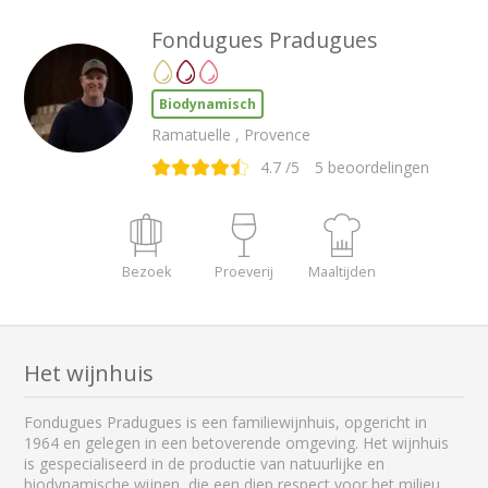
Fondugues Pradugues
Biodynamisch
Ramatuelle , Provence
4.7
/5
5
beoordelingen
Bezoek
Proeverij
Maaltijden
Het wijnhuis
Fondugues Pradugues is een familiewijnhuis, opgericht in
1964 en gelegen in een betoverende omgeving. Het wijnhuis
is gespecialiseerd in de productie van natuurlijke en
biodynamische wijnen, die een diep respect voor het milieu