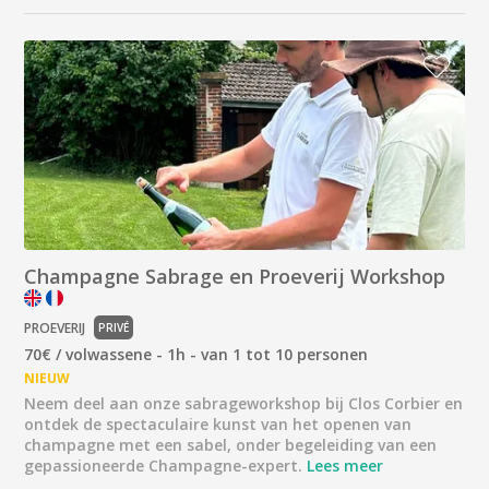
Champagne Sabrage en Proeverij Workshop
PROEVERIJ
PRIVÉ
70€ / volwassene - 1h - van 1 tot 10 personen
NIEUW
Neem deel aan onze sabrageworkshop bij Clos Corbier en
ontdek de spectaculaire kunst van het openen van
champagne met een sabel, onder begeleiding van een
gepassioneerde Champagne-expert.
Lees meer