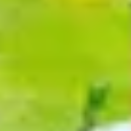
Champagne Mercier
Champagne Moët et Chandon
Champagne Mumm
Champagne Nicolas Feuillatte
Champagne Pommery
Champagne Taittinger
Champagne Veuve Clicquot
Pressoria
Wijnproeverij & wijnhuizen Beaujolais
Wijnproeverij & wijnhuizen Bordeaux
Wijnproeverij & wijnhuizen Bourgogne
Calvados proeverij