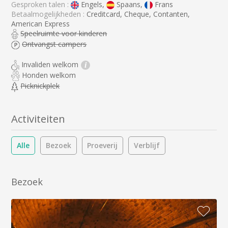
Gesproken talen :
Engels,
Spaans,
Frans
Betaalmogelijkheden :
Creditcard, Cheque, Contanten,
American Express
Speelruimte voor kinderen
Ontvangst campers
Invaliden welkom
i
Honden welkom
Picknickplek
Activiteiten
Alle
Bezoek
Proeverij
Verblijf
Bezoek