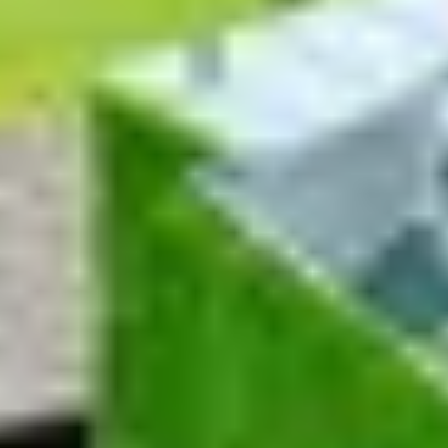
Champagnehuizen & champagne proeverij
Wijnproeverij & wijnhuizen Corsica
Wijnproeverij & wijnhuizen Elzas
Wijnproeverij & wijnhuizen Jura
Wijnproeverij & wijnhuizen Languedoc Roussillon
Wijnproeverij & wijnhuizen Loire
Rum proeverij Martinique
Wijnproeverij & wijnhuizen Poitou Charentes
Wijnproeverij & wijnhuizen Provence
Wijnproeverij & wijnhuizen Savoie
Wijnproeverij & wijnhuizen Rhone
Wijnproeverij & wijnhuizen Zuidwest Frankrijk