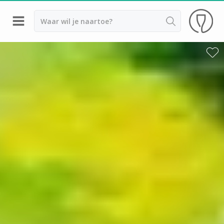
Terug
Champagnehuizen Epernay
Champagnehuizen Hautvillers
Champagnehuizen Reims
Champagnehuizen Troyes
Champagnehuizen Verzenay
Champagne Ayala
Champagne Canard Duchêne
Champagne Devaux
Champagne Lanson