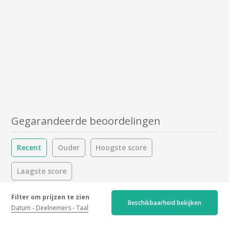
Gegarandeerde beoordelingen
Recent
Ouder
Hoogste score
Laagste score
4.9/5
Filter om prijzen te zien
Beschikbaarheid bekijken
Datum
Deelnemers
Taal
55 beoordelingen