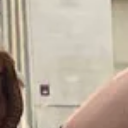
Champagne Moët et Chandon
Champagne Mumm
Champagne Nicolas Feuillatte
Champagne Pommery
Champagne Taittinger
Champagne Veuve Clicquot
Pressoria
Wijnproeverij & wijnhuizen Aix en Provence
Wijnproeverij & wijnhuizen Beaune
Wijnproeverij & wijnhuizen Colmar
Wijnproeverij & wijnhuizen Dordogne
Champagnehuizen Epernay