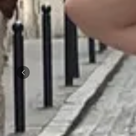
Wijnproeverij & wijnhuizen Frankrijk
Champagnehuizen Hautvillers
Wijnproeverij & wijnhuizen Parijs
Champagnehuizen Reims
Wijnproeverij & wijnhuizen Sancerre
Champagnehuizen Troyes
Prev
Champagnehuizen Verzenay
Topbestemmingen
Alle overnachtingen op een wijngaard