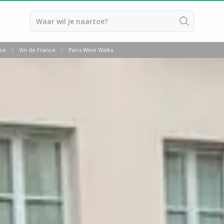
Terug
nce
Vin de France
Paris Wine Walks
Overnachten Wijngaard Bordeaux
Overnachten Wijngaard Bourgog
Overnachten Wijngaard Champag
Overnachten Wijngaard Epernay