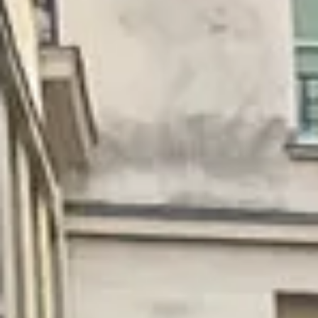
Wijnproeverij & wijnhuizen Loire
Rum proeverij Martinique
Wijnproeverij & wijnhuizen Poitou Charentes
Wijnproeverij & wijnhuizen Provence
Wijnproeverij & wijnhuizen Savoie
Wijnproeverij & wijnhuizen Rhone
Wijnproeverij & wijnhuizen Zuidwest Frankrijk
Champagne Ayala
Champagne Canard Duchêne
Champagne Devaux
Champagne Lanson
Champagne Mercier