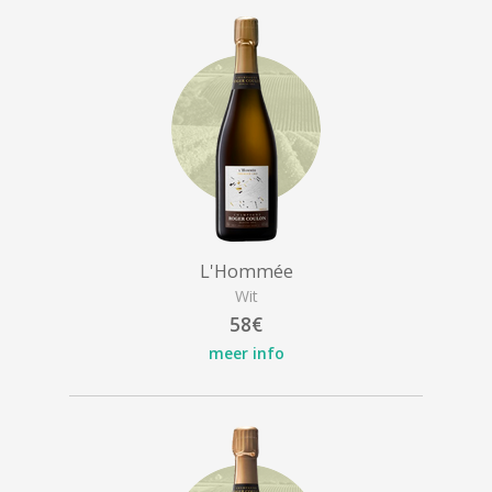
L'Hommée
Wit
58€
meer info