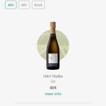
Alle
Wit
Rosé
Héri Hodie
Wit
46€
meer info