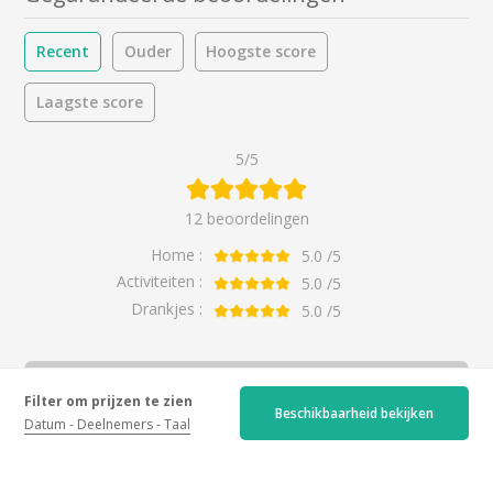
Recent
Ouder
Hoogste score
Laagste score
5/5
12 beoordelingen
Home :
5.0
/5
Activiteiten :
5.0
/5
Drankjes :
5.0
/5
Activiteit
Filter om prijzen te zien
Beschikbaarheid bekijken
Allemaal
Datum
Deelnemers
Taal
Tweedehands
Het geheim van de kelders
Allemaal
Midden in de bubbels
Een koppel