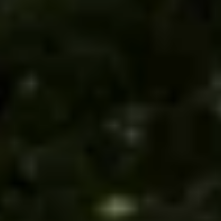
Champagne Mercier
Champagne Moët et Chandon
Champagne Mumm
Champagne Nicolas Feuillatte
Champagne Pommery
Champagne Taittinger
Champagne Veuve Clicquot
Pressoria
Wijnproeverij & wijnhuizen Beaujolais
Wijnproeverij & wijnhuizen Bordeaux
Wijnproeverij & wijnhuizen Bourgogne
Calvados proeverij