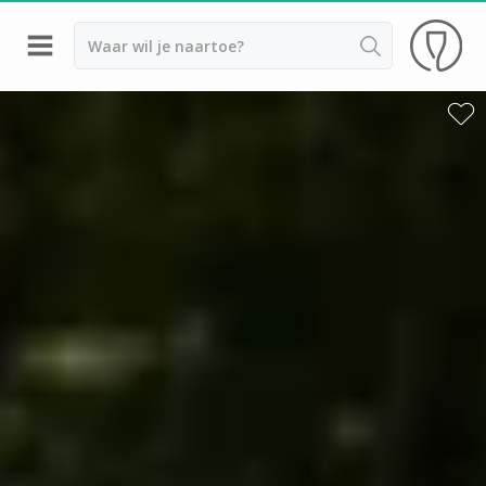
Terug
Champagnehuizen Epernay
Champagnehuizen Hautvillers
Champagnehuizen Reims
Champagnehuizen Troyes
Champagnehuizen Verzenay
Champagne Ayala
Champagne Canard Duchêne
Champagne Devaux
Champagne Lanson