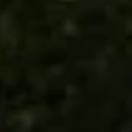
Champagnehuizen & champagne proeverij
Wijnproeverij & wijnhuizen Corsica
Wijnproeverij & wijnhuizen Elzas
Wijnproeverij & wijnhuizen Jura
Wijnproeverij & wijnhuizen Languedoc Roussillon
Wijnproeverij & wijnhuizen Loire
Rum proeverij Martinique
Wijnproeverij & wijnhuizen Poitou Charentes
Wijnproeverij & wijnhuizen Provence
Wijnproeverij & wijnhuizen Savoie
Wijnproeverij & wijnhuizen Rhone
Wijnproeverij & wijnhuizen Zuidwest Frankrijk