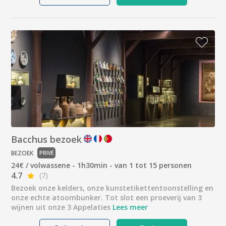
Bacchus bezoek
BEZOEK
PRIVÉ
24€ / volwassene - 1h30min - van 1 tot 15 personen
4.7
(7)
Bezoek onze kelders, onze kunstetikettentoonstelling en
onze echte atoombunker. Tot slot een proeverij van 3
wijnen uit onze 3 Appelaties
Lees meer