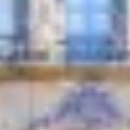
Champagne Mercier
Champagne Moët et Chandon
Champagne Mumm
Champagne Nicolas Feuillatte
Champagne Pommery
Champagne Taittinger
Champagne Veuve Clicquot
Pressoria
Overnachten Wijngaard Bordeaux
Alle overnachtingen op een wijngaard