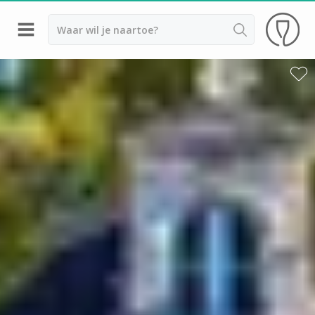
Terug
Wijnproeverij & wijnhuizen Saint Emilion
Wijnproeverij & wijnhuizen Beaujolais
Wijnproeverij & wijnhuizen Bordeaux
Wijnproeverij & wijnhuizen Bourgogne
Calvados proeverij
Champagnehuizen & champagne proeverij
Wijnproeverij & wijnhuizen Corsica
Wijnproeverij & wijnhuizen Elzas
Wijnproeverij & wijnhuizen Jura