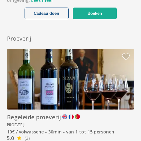
omgeving.
Lees meer
Cadeau doen
Boeken
Proeverij
Begeleide proeverij
PROEVERIJ
10€ / volwassene - 30min - van 1 tot 15 personen
5.0
(2)