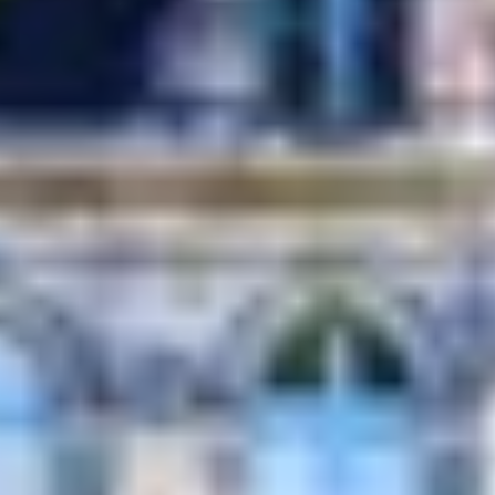
Wijnproeverij & wijnhuizen Languedoc Roussillon
Wijnproeverij & wijnhuizen Loire
Rum proeverij Martinique
Wijnproeverij & wijnhuizen Poitou Charentes
Wijnproeverij & wijnhuizen Provence
Wijnproeverij & wijnhuizen Savoie
Wijnproeverij & wijnhuizen Rhone
Wijnproeverij & wijnhuizen Zuidwest Frankrijk
Champagne Ayala
Champagne Canard Duchêne
Champagne Devaux
Champagne Lanson