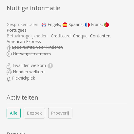
Nuttige informatie
Gesproken talen :
Engels,
Spaans,
Frans,
Portugees
Betaalmogelijkheden :
Creditcard, Cheque, Contanten,
American Express
Speelruimte voor kinderen
Ontvangst campers
Invaliden welkom
i
Honden welkom
Picknickplek
Activiteiten
Alle
Bezoek
Proeverij