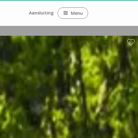
Aansluiting
Menu
ne
ne
x
ne
ne