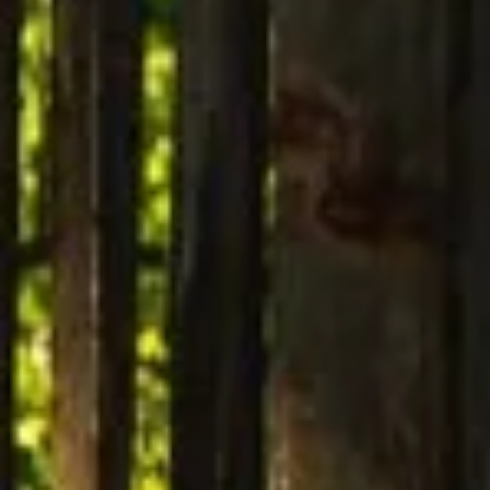
Wijnproeverij & wijnhuizen Languedoc Roussillon
Wijnproeverij & wijnhuizen Loire
Rum proeverij Martinique
Wijnproeverij & wijnhuizen Poitou Charentes
Wijnproeverij & wijnhuizen Provence
Wijnproeverij & wijnhuizen Savoie
Wijnproeverij & wijnhuizen Rhone
Wijnproeverij & wijnhuizen Zuidwest Frankrijk
Champagne Ayala
Champagne Canard Duchêne
Champagne Devaux
Champagne Lanson