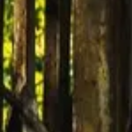
Champagne Mercier
Champagne Moët et Chandon
Champagne Mumm
Champagne Nicolas Feuillatte
Champagne Pommery
Champagne Taittinger
Champagne Veuve Clicquot
Pressoria
Topbestemmingen
Alle overnachtingen op een wijngaard
Topbestemmingen
Alle overnachtingen op een wijngaard