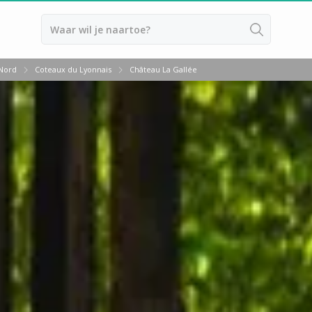
Terug
 Nord
Coteaux du Lyonnais
Château La Gallée
Overnachten Wijngaard Bordeaux
Overnachten Wijngaard Bourgog
Overnachten Wijngaard Champag
Overnachten Wijngaard Epernay
Overnachten Wijngaard Bourdeau
Overnachten Wijngaard Bourgog
Overnachten Wijngaard Champag
Overnachten Wijngaard Epernay