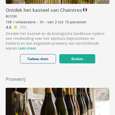
Ontdek het kasteel van Chaintres
BEZOEK
10€ / volwassene - 1h - van 2 tot 15 personen
4.6
(59)
Ontdek het kasteel en de biologische landbouw tijdens
een rondleiding over het wijnhuis (wijnstokken en
kelders) en een begeleide proeverij van verschillende
wijnen
Lees meer
Cadeau doen
Boeken
Proeverij