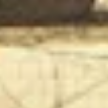
Champagne Mercier
Champagne Moët et Chandon
Champagne Mumm
Champagne Nicolas Feuillatte
Champagne Pommery
Champagne Taittinger
Champagne Veuve Clicquot
Pressoria
Topbestemmingen
Alle overnachtingen op een wijngaard