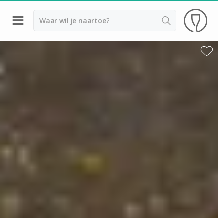
Terug
Wijnproeverij & wijnhuizen Sancerre
Wijnproeverij & wijnhuizen Beaujolais
Wijnproeverij & wijnhuizen Bordeaux
Wijnproeverij & wijnhuizen Bourgogne
Calvados proeverij
Champagnehuizen & champagne proeverij
Wijnproeverij & wijnhuizen Corsica
Wijnproeverij & wijnhuizen Elzas
Wijnproeverij & wijnhuizen Jura