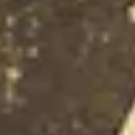
Wijnproeverij & wijnhuizen Languedoc Roussillon
Wijnproeverij & wijnhuizen Loire
Rum proeverij Martinique
Wijnproeverij & wijnhuizen Poitou Charentes
Wijnproeverij & wijnhuizen Provence
Wijnproeverij & wijnhuizen Savoie
Wijnproeverij & wijnhuizen Rhone
Wijnproeverij & wijnhuizen Zuidwest Frankrijk
Champagne Ayala
Champagne Canard Duchêne
Champagne Devaux
Champagne Lanson