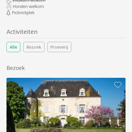
Invaliden welkom
Honden welkom
Picknickplek
Activiteiten
Alle
Bezoek
Proeverij
Bezoek