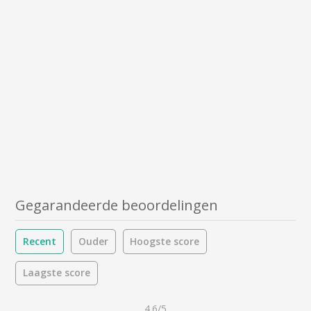
Gegarandeerde beoordelingen
Recent
Ouder
Hoogste score
Laagste score
4.6/5