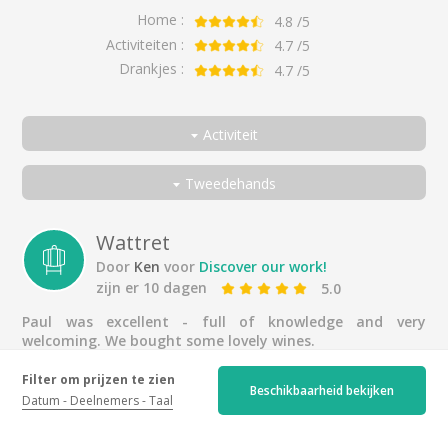
Home :
4.8
/5
Activiteiten :
4.7
/5
Drankjes :
4.7
/5
Activiteit
Allemaal
Tweedehands
Ontdek ons werk!
Allemaal
Ontdekkings proeverij
Een koppel
Wattret
Door
Ken
voor
Discover our work!
Met vrienden
zijn er 10 dagen
5.0
Met familie
Paul was excellent - full of knowledge and very
Alleen
welcoming. We bought some lovely wines.
Zakenreiziger
Filter om prijzen te zien
Excellente visite et excellents vins
Beschikbaarheid bekijken
Datum
Deelnemers
Taal
Door
Brieuc
voor
À la découverte de notre
travail !