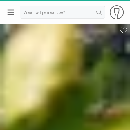
Terug
Wijnproeverij & wijnhuizen Argeles sur Mer
Wijnproeverij & wijnhuizen Montpellier
Wijnproeverij & wijnhuizen Beaujolais
Wijnproeverij & wijnhuizen Bordeaux
Wijnproeverij & wijnhuizen Bourgogne
Calvados proeverij
Champagnehuizen & champagne proeverij
Wijnproeverij & wijnhuizen Corsica
Wijnproeverij & wijnhuizen Elzas