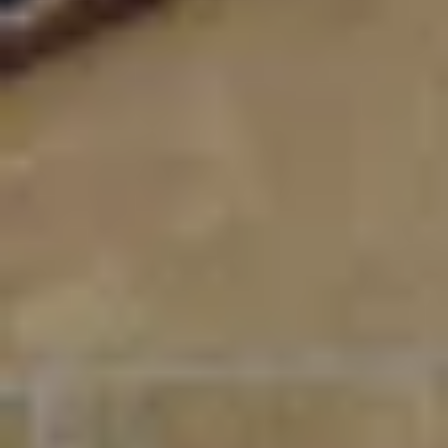
Champagne Lanson
Champagne Mercier
Champagne Moët et Chandon
Champagne Mumm
Champagne Nicolas Feuillatte
Champagne Pommery
Champagne Taittinger
Champagne Veuve Clicquot
Pressoria
Topbestemmingen
Alle overnachtingen op een wijngaard