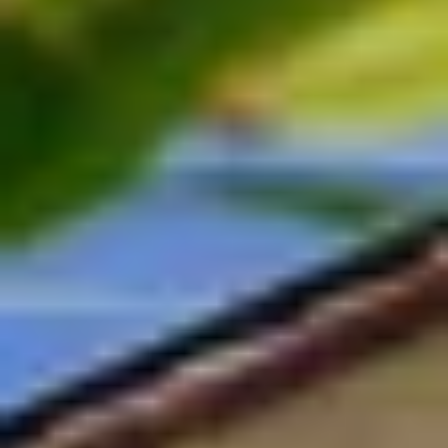
Wijnproeverij & wijnhuizen Jura
Wijnproeverij & wijnhuizen Languedoc Roussillon
Wijnproeverij & wijnhuizen Loire
Rum proeverij Martinique
Wijnproeverij & wijnhuizen Poitou Charentes
Wijnproeverij & wijnhuizen Provence
Wijnproeverij & wijnhuizen Savoie
Wijnproeverij & wijnhuizen Rhone
Wijnproeverij & wijnhuizen Zuidwest Frankrijk
Champagne Ayala
Champagne Canard Duchêne
Champagne Devaux