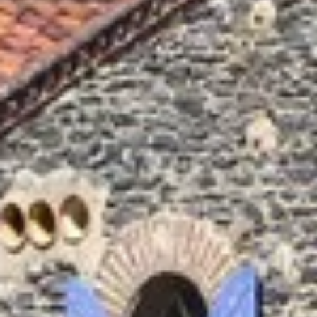
Wijnproeverij & wijnhuizen Jura
Wijnproeverij & wijnhuizen Languedoc Roussillon
Wijnproeverij & wijnhuizen Loire
Rum proeverij Martinique
Wijnproeverij & wijnhuizen Poitou Charentes
Wijnproeverij & wijnhuizen Provence
Wijnproeverij & wijnhuizen Savoie
Wijnproeverij & wijnhuizen Rhone
Wijnproeverij & wijnhuizen Zuidwest Frankrijk
Champagne Ayala
Champagne Canard Duchêne
Champagne Devaux