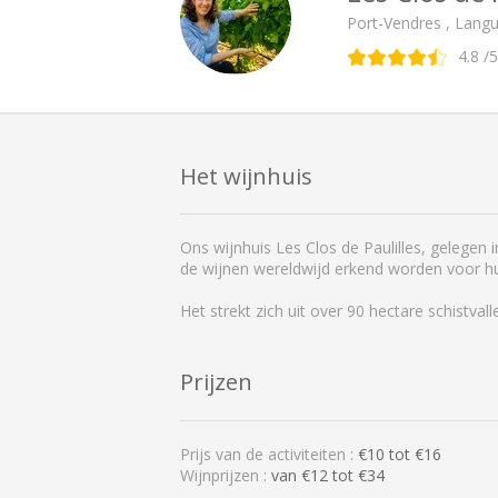
Port-Vendres , Lang
4.8
/5
Het wijnhuis
Ons wijnhuis Les Clos de Paulilles, gelegen 
de wijnen wereldwijd erkend worden voor hun
Het strekt zich uit over 90 hectare schistva
Prijzen
Prijs van de activiteiten :
€
10
tot €
16
Wijnprijzen :
van €12 tot €34