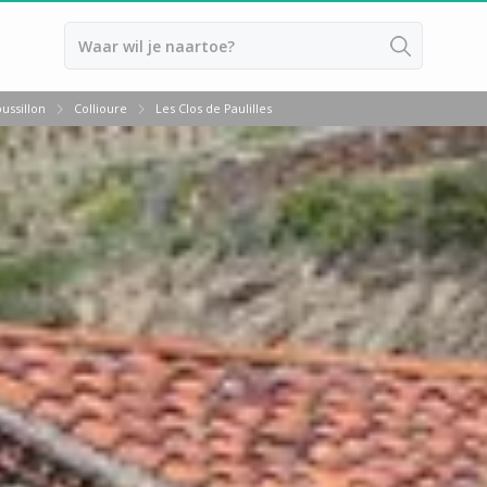
Terug
ussillon
Collioure
Les Clos de Paulilles
Overnachten Wijngaard Bordeaux
Overnachten Wijngaard Bourgog
Overnachten Wijngaard Champag
Overnachten Wijngaard Epernay