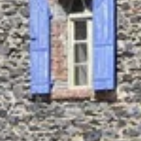
Champagne Lanson
Champagne Mercier
Champagne Moët et Chandon
Champagne Mumm
Champagne Nicolas Feuillatte
Champagne Pommery
Champagne Taittinger
Champagne Veuve Clicquot
Pressoria
Topbestemmingen
Alle overnachtingen op een wijngaard