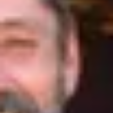
Champagne Mercier
Champagne Moët et Chandon
Champagne Mumm
Champagne Nicolas Feuillatte
Champagne Pommery
Champagne Taittinger
Champagne Veuve Clicquot
Pressoria
Topbestemmingen
Alle overnachtingen op een wijngaard