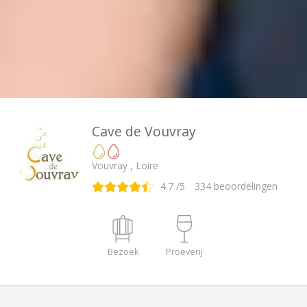
Cave de Vouvray
Vouvray , Loire
4.7
/5
334
beoordelingen
Bezoek
Proeverij