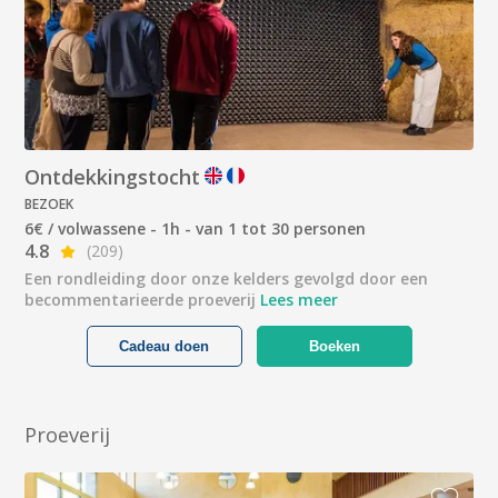
Ontdekkingstocht
BEZOEK
6€ / volwassene - 1h - van 1 tot 30 personen
4.8
(209)
Een rondleiding door onze kelders gevolgd door een
becommentarieerde proeverij
Lees meer
Cadeau doen
Boeken
Proeverij