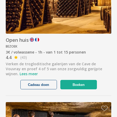
Open huis
BEZOEK
3€ / volwassene - 1h - van 1 tot 15 personen
4.4
(43)
Verken de trogloditische galerijen van de Cave de
Vouvray en proef 4 of 5 van onze zorgvuldig gerijpte
wijnen.
Lees meer
Cadeau doen
Boeken