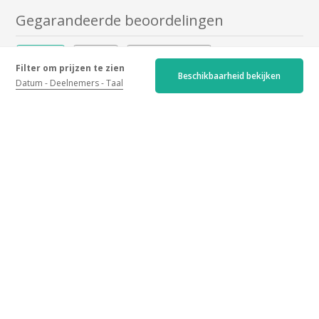
Gegarandeerde beoordelingen
Recent
Ouder
Hoogste score
Filter om prijzen te zien
Beschikbaarheid bekijken
Datum
Deelnemers
Taal
Laagste score
4.7/5
334 beoordelingen
Home :
4.8
/5
Activiteiten :
4.6
/5
Drankjes :
4.7
/5
Activiteit
Allemaal
Tweedehands
Open huis