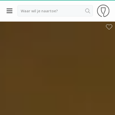
Terug
Wijnproeverij & wijnhuizen Sancerre
Wijnproeverij & wijnhuizen Beaujolais
Wijnproeverij & wijnhuizen Bordeaux
Wijnproeverij & wijnhuizen Bourgogne
Calvados proeverij
Champagnehuizen & champagne proeverij
Wijnproeverij & wijnhuizen Corsica
Wijnproeverij & wijnhuizen Elzas
Wijnproeverij & wijnhuizen Jura