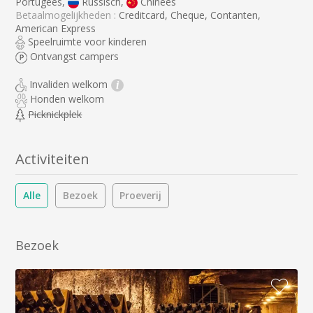
Portugees,
Russisch,
Chinees
Betaalmogelijkheden :
Creditcard, Cheque, Contanten,
American Express
Speelruimte voor kinderen
Ontvangst campers
Invaliden welkom
i
Honden welkom
Picknickplek
Activiteiten
Alle
Bezoek
Proeverij
Bezoek