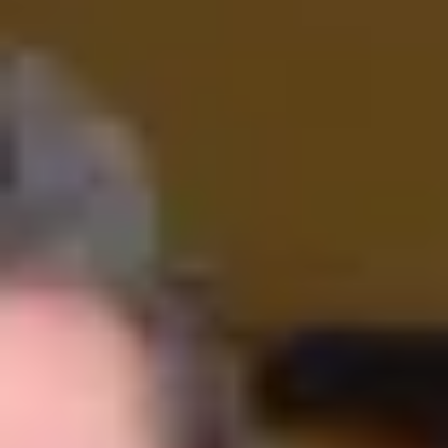
Wijnproeverij & wijnhuizen Languedoc Roussillon
Wijnproeverij & wijnhuizen Loire
Rum proeverij Martinique
Wijnproeverij & wijnhuizen Poitou Charentes
Wijnproeverij & wijnhuizen Provence
Wijnproeverij & wijnhuizen Savoie
Wijnproeverij & wijnhuizen Rhone
Wijnproeverij & wijnhuizen Zuidwest Frankrijk
Champagne Ayala
Champagne Canard Duchêne
Champagne Devaux
Champagne Lanson