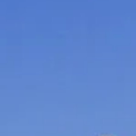
Wijnproeverij & wijnhuizen Languedoc Roussillon
Wijnproeverij & wijnhuizen Loire
Rum proeverij Martinique
Wijnproeverij & wijnhuizen Poitou Charentes
Wijnproeverij & wijnhuizen Provence
Wijnproeverij & wijnhuizen Savoie
Wijnproeverij & wijnhuizen Rhone
Wijnproeverij & wijnhuizen Zuidwest Frankrijk
Champagne Ayala
Champagne Canard Duchêne
Champagne Devaux
Champagne Lanson