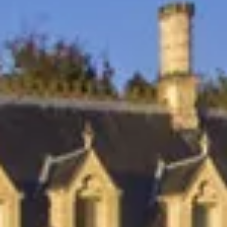
Champagne Mercier
Champagne Moët et Chandon
Champagne Mumm
Champagne Nicolas Feuillatte
Champagne Pommery
Champagne Taittinger
Champagne Veuve Clicquot
Pressoria
Overnachten Wijngaard Bordeaux
Alle overnachtingen op een wijngaard