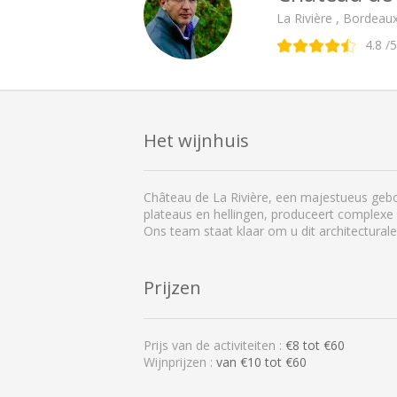
La Rivière , Bordeau
4.8
/5
Het wijnhuis
Château de La Rivière, een majestueus gebou
plateaus en hellingen, produceert complexe 
Ons team staat klaar om u dit architectural
Prijzen
Prijs van de activiteiten :
€
8
tot €
60
Wijnprijzen :
van €10 tot €60