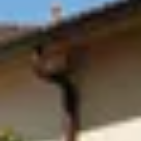
Champagne Mercier
Champagne Moët et Chandon
Champagne Mumm
Champagne Nicolas Feuillatte
Champagne Pommery
Champagne Taittinger
Champagne Veuve Clicquot
Pressoria
Overnachten Wijngaard Bordeaux
Alle overnachtingen op een wijngaard