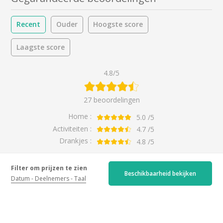
Recent
Ouder
Hoogste score
Laagste score
4.8/5
27 beoordelingen
Home :
5.0
/5
Activiteiten :
4.7
/5
Drankjes :
4.8
/5
Filter om prijzen te zien
Activiteit
Beschikbaarheid bekijken
Datum
Deelnemers
Taal
Allemaal
Tweedehands
Ontdekkingstocht
Allemaal
Wijnkelder