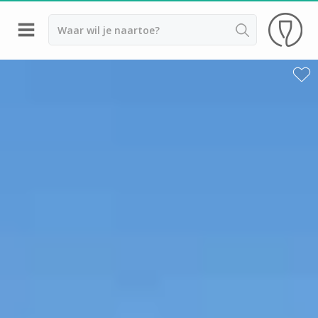
Terug
Wijnproeverij & wijnhuizen Saint Emilion
Wijnproeverij & wijnhuizen Beaujolais
Wijnproeverij & wijnhuizen Bordeaux
Wijnproeverij & wijnhuizen Bourgogne
Calvados proeverij
Champagnehuizen & champagne proeverij
Wijnproeverij & wijnhuizen Corsica
Wijnproeverij & wijnhuizen Elzas
Wijnproeverij & wijnhuizen Jura