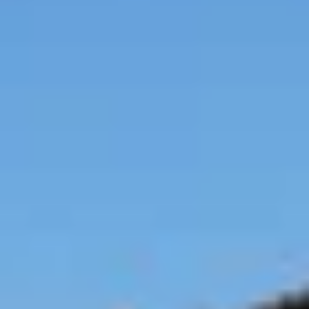
Wijnproeverij & wijnhuizen Languedoc Roussillon
Wijnproeverij & wijnhuizen Loire
Rum proeverij Martinique
Wijnproeverij & wijnhuizen Poitou Charentes
Wijnproeverij & wijnhuizen Provence
Wijnproeverij & wijnhuizen Savoie
Wijnproeverij & wijnhuizen Rhone
Wijnproeverij & wijnhuizen Zuidwest Frankrijk
Champagne Ayala
Champagne Canard Duchêne
Champagne Devaux
Champagne Lanson