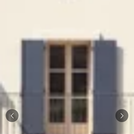
Weingüter & Weinprobe Burgund
Champagnerhäuser & Verkostungen Champagner
Weingüter & Weinprobe Corse
Destillerien & Weinkeller Cognac
Destillerien & Weinkeller Calvados
Weingüter & Weinprobe Elsass
Weingüter & Weinprobe Jura
Weingüter & Weinprobe Languedoc Roussillon
Rumbrennereien & Destillerien Martinique
Destillerien & Weinkeller Poitou Charentes
Prev
Next
Weingüter & Weinprobe Provence
Weingüter & Weinprobe Savoie