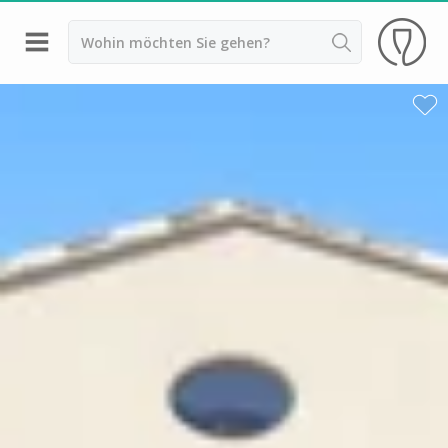
Zurück
Weingüter & Weinprobe Aix en Provence
Weingüter & Weinprobe Bandol
Weingüter & Weinprobe Marseille
Weingüter & Weinprobe Nizza
Weingüter & Weinprobe Var
Weingüter & Weinprobe Cassis
Weingüter & Weinprobe Saint Tropez
Weingüter & Weinprobe Bordeaux
Weingüter & Weinprobe Beaujolais