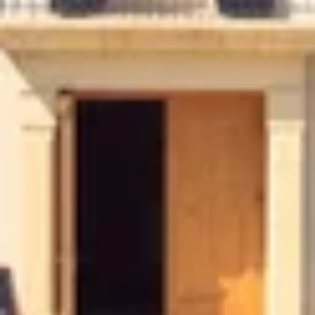
Weingüter & Weinprobe Südwesten
Weingüter & Weinprobe Loiretal
Weingüter & Weinprobe Rhonetal
Cave historique des hospices de Strasbourg
Champagne Canard-Duchêne
Champagne Lanson
Champagne Mercier
Champagne Moët & Chandon
Champagne Mumm
Champagne Vranken-Pommery
Villa Demoiselle
Champagne Ruinart