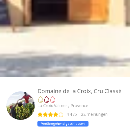
Champagne Taittinger
Champagne Veuve Clicquot
Pressoria
Achillée
Emile Beyer
Top Reiseziele
Alle Übernachtungen im Weingut
Domaine de la Croix, Cru Classé
La Croix Valmer , Provence
4.4
/5
22
meinungen
Vorübergehend geschlossen