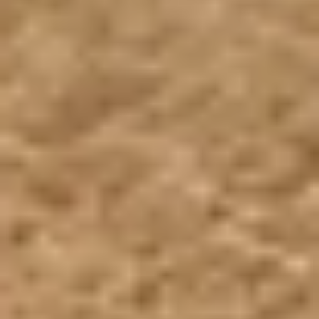
Visite cave & dégustation vin Bourgogne
Visite cave & distillerie Calvados
Visite cave Champagne
Visite cave & dégustation vin Corse
Visite cave & dégustation vin Jura
Visite cave & dégustation vin Languedoc
Roussillon
Visite rhumerie Martinique
Visite cave & dégustation vin Poitou Charentes
Domaines viticoles Provence
Visite cave & dégustation vin Savoie
Visite cave & dégustation vin Sud Ouest