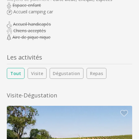
Espace enfant
Accueil camping car
Accueil handicapés
Chiens acceptés
Aire de pique nique
Les activités
Tout
Visite
Dégustation
Repas
Visite-Dégustation