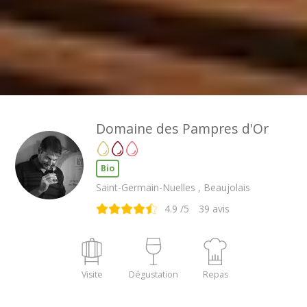
Domaine des Pampres d'Or
Bio
Saint-Germain-Nuelles , Beaujolais
4.9
/5
39
avis
Visite
Dégustation
Repas