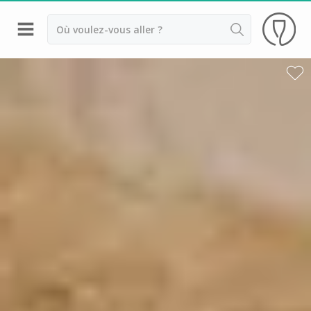
Retour
Château de Corcelles
Château de Montmelas
Château de Poncié
Hameau Duboeuf
Cours d'oenologie Beaujolais
Tous les cours d'oenologie
Visite cave & dégustation vin Alsace
Visite cave & dégustation vin Beaujolais
Visite chateau & dégustation vin Bordeaux