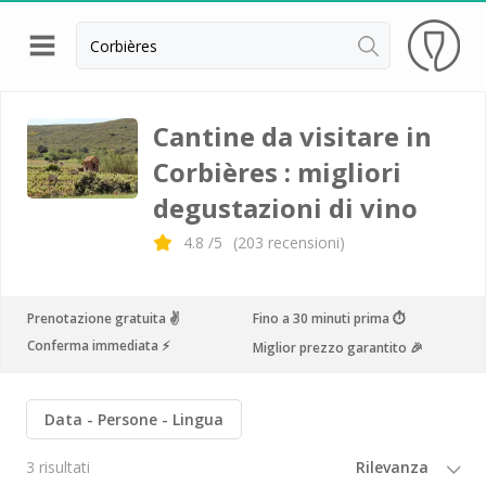
Indietro
Cantine da visitare e degustazioni vini Alsazia
Cantine da visitare in
Corbières : migliori
Cantine da visitare e degustazioni vini Beaujolais
degustazioni di vino
Cantine da visitare e degustazioni vini Bordeaux
4.8
/5
(
203
recensioni)
Cantine da visitare e degustazioni vini Borgogna
Cantine da visitare e degustazioni vini
Champagne
Prenotazione gratuita ✌️
Fino a 30 minuti prima ⏱
Conferma immediata ⚡️
Miglior prezzo garantito 🎉
Cantine da visitare e degustazioni vini Giura
Cantine da visitare e degustazioni vini Languedoc
Data
Persone
Lingua
Roussillon
Cantine da visitare e degustazioni vini Poitou
3 risultati