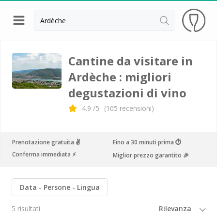
Indietro
Cantine da visitare e degustazioni vini Alsazia
Cantine da visitare in
Ardèche : migliori
Cantine da visitare e degustazioni vini Beaujolais
degustazioni di vino
Cantine da visitare e degustazioni vini Bordeaux
4.9
/5
(
105
recensioni)
Cantine da visitare e degustazioni vini Borgogna
Cantine da visitare e degustazioni vini
Champagne
Prenotazione gratuita ✌️
Fino a 30 minuti prima ⏱
Conferma immediata ⚡️
Miglior prezzo garantito 🎉
Cantine da visitare e degustazioni vini Giura
Cantine da visitare e degustazioni vini Languedoc
Data
Persone
Lingua
Roussillon
Cantine da visitare e degustazioni vini Poitou
5 risultati