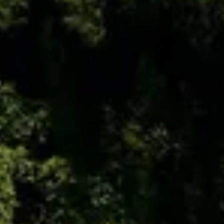
ira
ano
ay
s