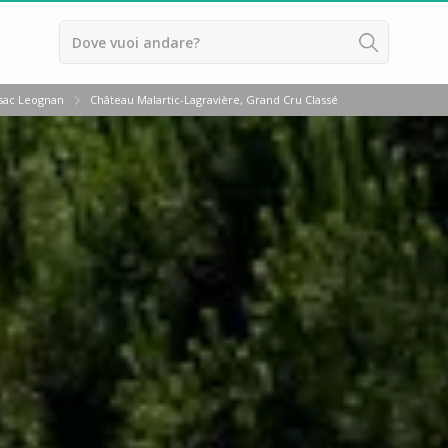
sac Leognan
Château Malartic-Lagravière, Grand Cru Classé
ussillon
ntes