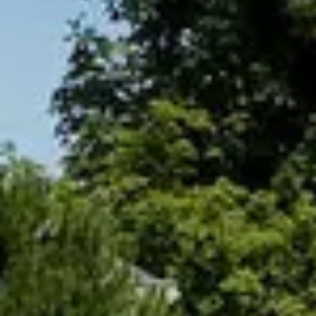
Cantine da visitare e degustazioni vini Savoia
Cantine da visitare e degustazioni vini Sud Ouest
Cantine da visitare e degustazioni vini Valle della Lo
Cantine da visitare e degustazioni vini Valle del Rod
Cantine da visitare e degustazioni vini Beaune
Cantine da visitare e degustazioni vini Chablis
Cantine da visitare e degustazioni vini Cognac
Cantine da visitare e degustazioni vini Colmar
Cantine da visitare e degustazioni champagne Epern
Cantine da visitare e degustazioni vini Nizza
Cantine da visitare e degustazioni champagne Reim
Cantine da visitare e degustazioni vini Saint Emilion