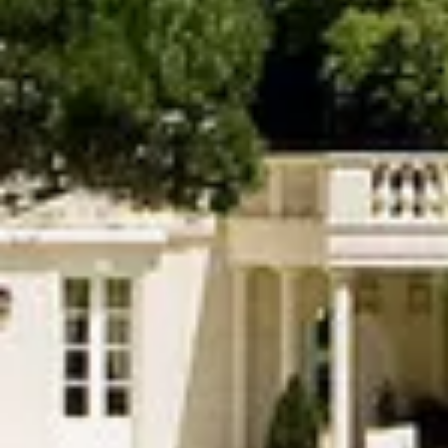
Champagne Canard-Duchêne
Champagne Lanson
Champagne Mercier
Champagne Moët & Chandon
Champagne Mumm
Champagne Vranken-Pommery
Villa Demoiselle
Champagne Ruinart
Champagne Taittinger
Champagne Veuve Clicquot
Château de Pommard
Château Cadet Bon