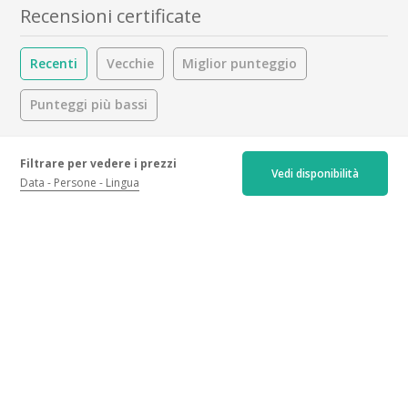
Recensioni certificate
Recenti
Vecchie
Miglior punteggio
Punteggi più bassi
5/5
Filtrare per vedere i prezzi
Vedi disponibilità
Data
Persone
Lingua
200 recensioni
Ospitalità :
5.0
/5
Attività :
4.9
/5
Bevande :
5.0
/5
Attività
Tutte
Occasione
Visita e degustazione della cantina
Tutte