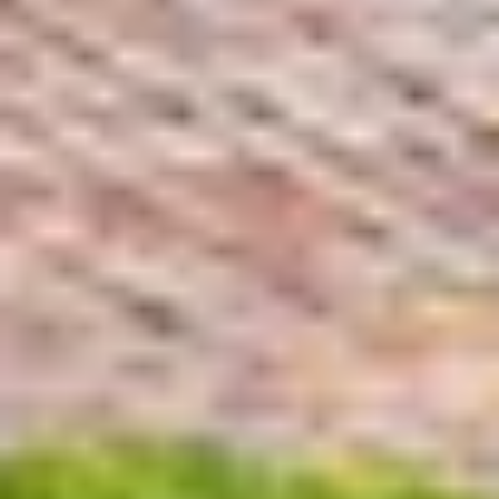
Cantine da visitare e degustazioni vini Nizza
Cantine da visitare e degustazioni champagne
Reims
Cantine da visitare e degustazioni vini Saint
Emilion
Champagne Canard-Duchêne
Champagne Lanson
Champagne Mercier
Champagne Moët & Chandon
Champagne Mumm
Champagne Vranken-Pommery
Villa Demoiselle