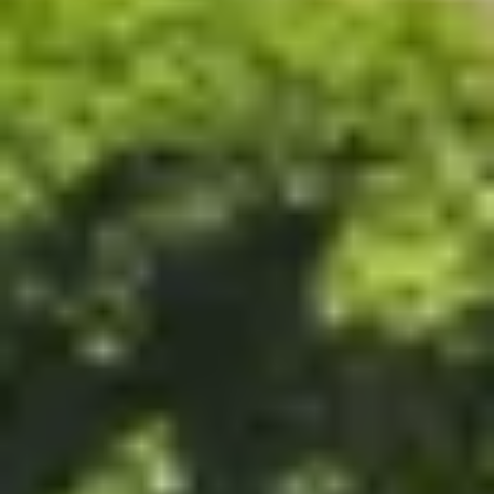
Champagne Ruinart
Champagne Taittinger
Champagne Veuve Clicquot
Château de Pommard
Château Cadet Bon
Emile Beyer
Pressoria