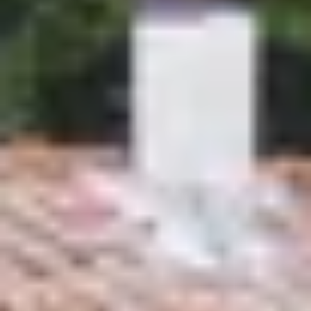
Charentes
Cantine da visitare e degustazioni vini Provenza
Cantine da visitare e degustazioni vini Savoia
Cantine da visitare e degustazioni vini Sud Ouest
Cantine da visitare e degustazioni vini Valle della
Loira
Cantine da visitare e degustazioni vini Valle del
Rodano
Cantine da visitare e degustazioni vini Beaune
Cantine da visitare e degustazioni vini Chablis
Cantine da visitare e degustazioni vini Cognac
Cantine da visitare e degustazioni vini Colmar
Cantine da visitare e degustazioni champagne
Epernay