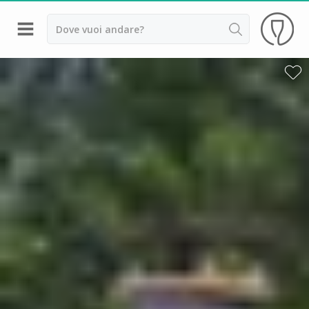
Indietro
Cantine da visitare e degustazioni vini Alsazia
Cantine da visitare e degustazioni vini Beaujolais
Cantine da visitare e degustazioni vini Bordeaux
Cantine da visitare e degustazioni vini Borgogna
Cantine da visitare e degustazioni vini
Champagne
Cantine da visitare e degustazioni vini Giura
Cantine da visitare e degustazioni vini Languedoc
Roussillon
Cantine da visitare e degustazioni vini Poitou