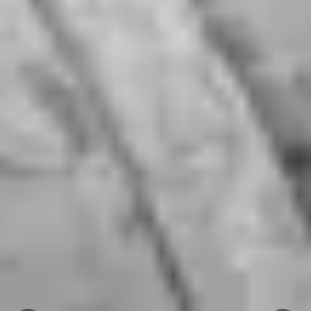
Champagne Ruinart
Champagne Taittinger
Champagne Veuve Clicquot
Château de Pommard
Château Cadet Bon
Emile Beyer
Pressoria