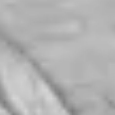
Cantine da visitare e degustazioni vini Nizza
Cantine da visitare e degustazioni champagne
Reims
Cantine da visitare e degustazioni vini Saint
Emilion
Champagne Canard-Duchêne
Champagne Lanson
Champagne Mercier
Champagne Moët & Chandon
Champagne Mumm
Champagne Vranken-Pommery
Villa Demoiselle