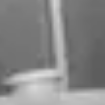
Charentes
Cantine da visitare e degustazioni vini Provenza
Cantine da visitare e degustazioni vini Savoia
Cantine da visitare e degustazioni vini Sud Ouest
Cantine da visitare e degustazioni vini Valle della
Loira
Cantine da visitare e degustazioni vini Valle del
Rodano
Cantine da visitare e degustazioni vini Beaune
Cantine da visitare e degustazioni vini Chablis
Cantine da visitare e degustazioni vini Cognac
Cantine da visitare e degustazioni vini Colmar
Cantine da visitare e degustazioni champagne
Epernay