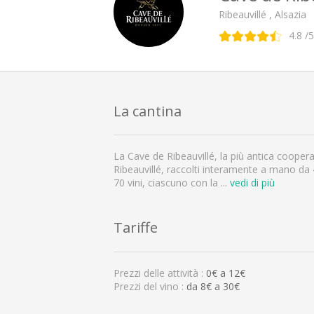
Ribeauvillé , Alsazia
4.8
/5
La cantina
La Cave de Ribeauvillé, la più antica cooperat
Ribeauvillé, raccolti interamente a mano da 4
70 vini, ciascuno con la
...
vedi di più
Tariffe
Prezzi delle attività :
0
€ a
12
€
Prezzi del vino :
da 8€ a 30€