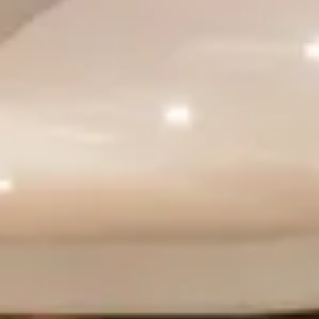
Champagne Canard-Duchêne
Champagne Lanson
Champagne Mercier
Champagne Moët & Chandon
Champagne Mumm
Champagne Vranken-Pommery
Villa Demoiselle
Champagne Ruinart
Champagne Taittinger
Champagne Veuve Clicquot
Château de Pommard
Château Cadet Bon