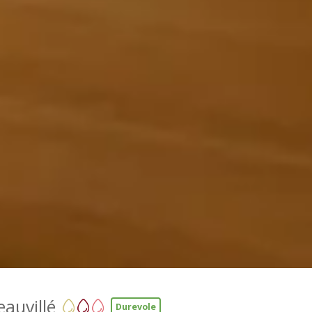
eauvillé
Durevole