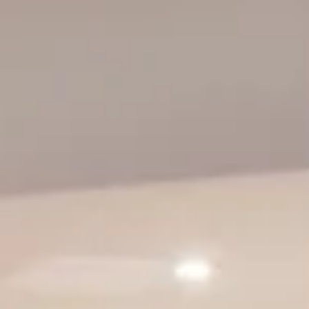
ira
ano
ay
s