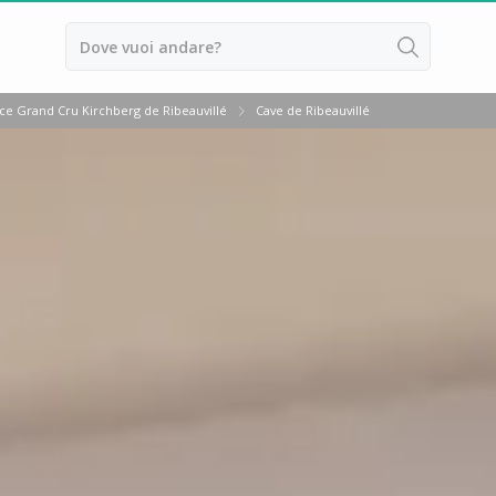
ona
ace Grand Cru Kirchberg de Ribeauvillé
Cave de Ribeauvillé
ussillon
ntes