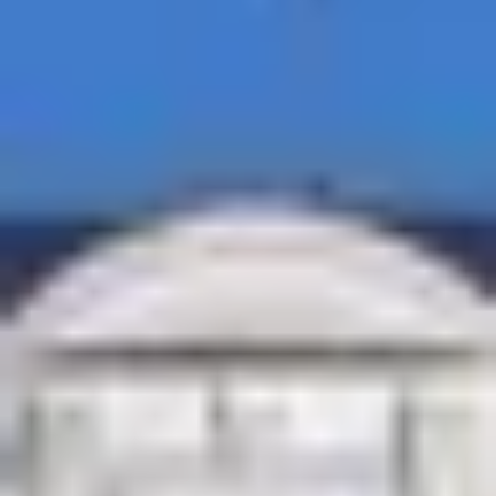
Cantine da visitare e degustazioni vini Nizza
Cantine da visitare e degustazioni champagne
Reims
Cantine da visitare e degustazioni vini Saint
Emilion
Champagne Canard-Duchêne
Champagne Lanson
Champagne Mercier
Champagne Moët & Chandon
Champagne Mumm
Champagne Vranken-Pommery
Villa Demoiselle