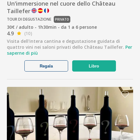
Un'immersione nel cuore dello Château
Taillefer
TOUR DI DEGUSTAZIONE
PRIVATO
30€ / adulto - 1h30min - da 1 a 6 persone
4.9
(10)
Visita dell'intera cantina e degustazione guidata di
quattro vini nei saloni privati dello Château Taillefer.
Per
saperne di più
Regala
Libro