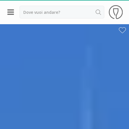
Indietro
Cantine da visitare e degustazioni vini Alsazia
Cantine da visitare e degustazioni vini Beaujolais
Cantine da visitare e degustazioni vini Bordeaux
Cantine da visitare e degustazioni vini Borgogna
Cantine da visitare e degustazioni vini
Champagne
Cantine da visitare e degustazioni vini Giura
Cantine da visitare e degustazioni vini Languedoc
Roussillon
Cantine da visitare e degustazioni vini Poitou