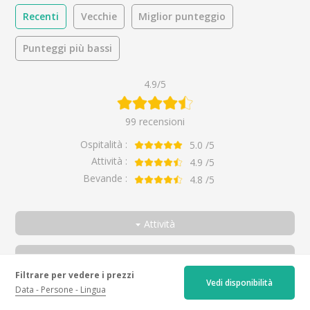
Recenti
Vecchie
Miglior punteggio
Punteggi più bassi
4.9/5
99 recensioni
Ospitalità :
5.0
/5
Attività :
4.9
/5
Bevande :
4.8
/5
Attività
Tutte
Occasione
Alla scoperta di Pomerol e Saint-Emilion
Tutte
Filtrare per vedere i prezzi
Vedi disponibilità
Data
Persone
Lingua
Un'immersione nel cuore dello Château Taillefer
Coppia
60 minutes tour