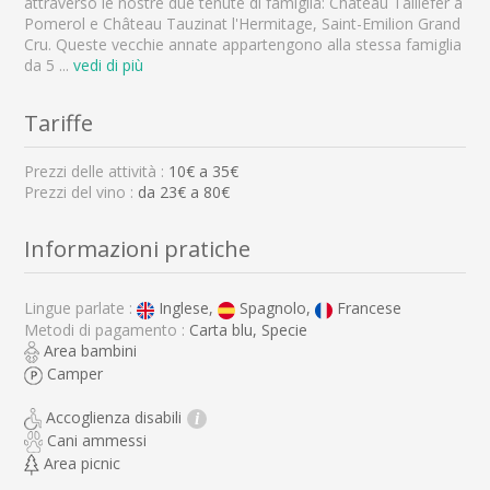
attraverso le nostre due tenute di famiglia: Château Taillefer a
Pomerol e Château Tauzinat l'Hermitage, Saint-Emilion Grand
Cru. Queste vecchie annate appartengono alla stessa famiglia
da 5
...
vedi di più
Tariffe
Prezzi delle attività :
10
€ a
35
€
Prezzi del vino :
da 23€ a 80€
Informazioni pratiche
Lingue parlate :
Inglese,
Spagnolo,
Francese
Metodi di pagamento :
Carta blu, Specie
Area bambini
Camper
Accoglienza disabili
i
Cani ammessi
Area picnic