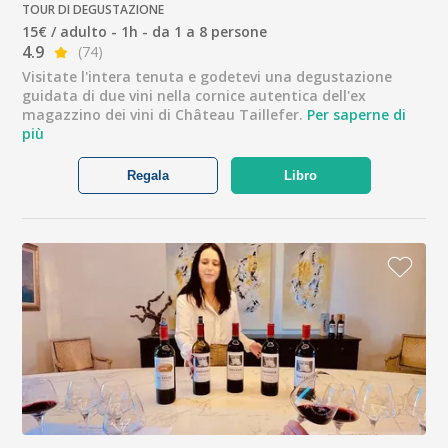
TOUR DI DEGUSTAZIONE
15€ / adulto - 1h - da 1 a 8 persone
4.9
(74)
Visitate l'intera tenuta e godetevi una degustazione
guidata di due vini nella cornice autentica dell'ex
magazzino dei vini di Château Taillefer.
Per saperne di
più
Regala
Libro