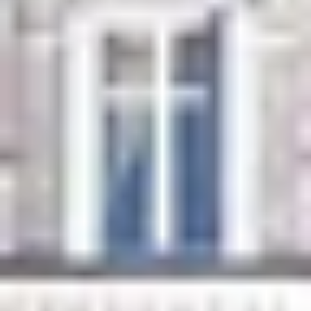
Champagne Ruinart
Champagne Taittinger
Champagne Veuve Clicquot
Château de Pommard
Château Cadet Bon
Emile Beyer
Pressoria