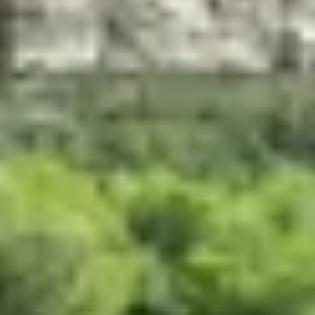
Charentes
Cantine da visitare e degustazioni vini Provenza
Cantine da visitare e degustazioni vini Savoia
Cantine da visitare e degustazioni vini Sud Ouest
Cantine da visitare e degustazioni vini Valle della
Loira
Cantine da visitare e degustazioni vini Valle del
Rodano
Cantine da visitare e degustazioni vini Beaune
Cantine da visitare e degustazioni vini Chablis
Cantine da visitare e degustazioni vini Cognac
Cantine da visitare e degustazioni vini Colmar
Cantine da visitare e degustazioni champagne
Epernay