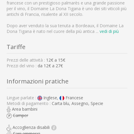
francese con un prestigioso palmarès e una grande passione
per il vino, il Domaine La Dona Tigana è uno dei siti viticoli più
antichi di Francia, risalente al XII secolo.
Dopo aver venduto la sua tenuta a Bordeaux, il Domaine La
Dona Tigana è nato nel cuore della più antica
...
vedi di più
Tariffe
Prezzi delle attività :
12
€ a
15
€
Prezzi del vino :
da 12€ a 27€
Informazioni pratiche
Lingue parlate :
Inglese,
Francese
Metodi di pagamento :
Carta blu, Assegno, Specie
Area bambini
Camper
Accoglienza disabili
i
Cani ammessi