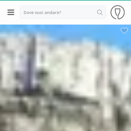
Indietro
Cantine da visitare e degustazioni vini Alsazia
Cantine da visitare e degustazioni vini Beaujolais
Cantine da visitare e degustazioni vini Bordeaux
Cantine da visitare e degustazioni vini Borgogna
Cantine da visitare e degustazioni vini
Champagne
Cantine da visitare e degustazioni vini Giura
Cantine da visitare e degustazioni vini Languedoc
Roussillon
Cantine da visitare e degustazioni vini Poitou