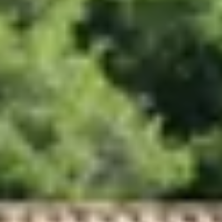
Cantine da visitare e degustazioni vini Nizza
Cantine da visitare e degustazioni champagne
Reims
Cantine da visitare e degustazioni vini Saint
Emilion
Champagne Canard-Duchêne
Champagne Lanson
Champagne Mercier
Champagne Moët & Chandon
Champagne Mumm
Champagne Vranken-Pommery
Villa Demoiselle