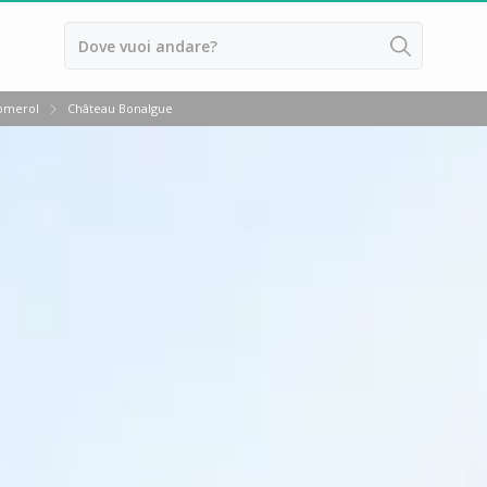
omerol
Château Bonalgue
ussillon
ntes