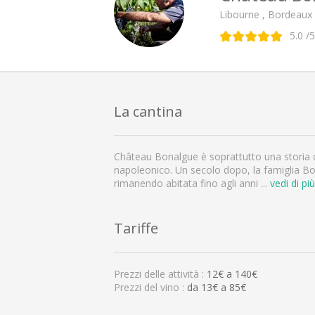
Libourne , Bordeaux
5.0
/5
La cantina
Château Bonalgue è soprattutto una storia di
napoleonico. Un secolo dopo, la famiglia Bou
rimanendo abitata fino agli anni
...
vedi di più
Tariffe
Prezzi delle attività :
12
€ a
140
€
Prezzi del vino :
da 13€ a 85€