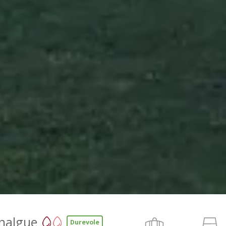
nalgue
Durevole