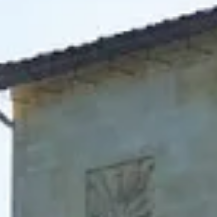
ira
ano
ay
s