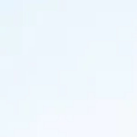
Champagne Canard-Duchêne
Champagne Lanson
Champagne Mercier
Champagne Moët & Chandon
Champagne Mumm
Champagne Vranken-Pommery
Villa Demoiselle
Champagne Ruinart
Champagne Taittinger
Champagne Veuve Clicquot
Château de Pommard
Château Cadet Bon