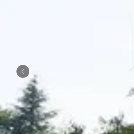
Emile Beyer
Pressoria
Prev