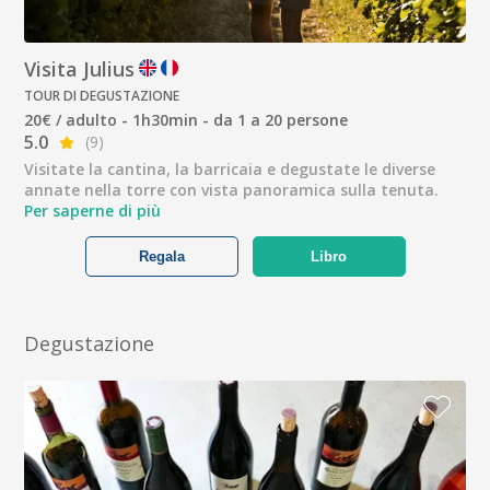
Visita Julius
TOUR DI DEGUSTAZIONE
20€ / adulto - 1h30min - da 1 a 20 persone
5.0
(9)
Visitate la cantina, la barricaia e degustate le diverse
annate nella torre con vista panoramica sulla tenuta.
Per saperne di più
Regala
Libro
Degustazione