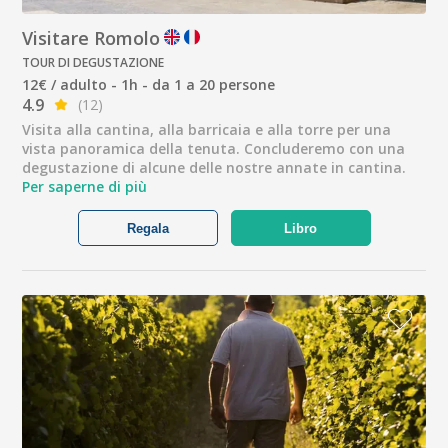
Visitare Romolo
TOUR DI DEGUSTAZIONE
12€ / adulto - 1h - da 1 a 20 persone
4.9
(12)
Visita alla cantina, alla barricaia e alla torre per una
vista panoramica della tenuta. Concluderemo con una
degustazione di alcune delle nostre annate in cantina.
Per saperne di più
Regala
Libro