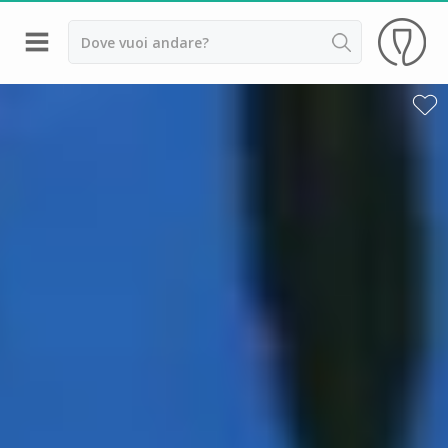
Indietro
Cantine da visitare e degustazioni vini Alsazia
Cantine da visitare e degustazioni vini Beaujolais
Cantine da visitare e degustazioni vini Bordeaux
Cantine da visitare e degustazioni vini Borgogna
Cantine da visitare e degustazioni vini
Champagne
Cantine da visitare e degustazioni vini Giura
Cantine da visitare e degustazioni vini Languedoc
Roussillon
Cantine da visitare e degustazioni vini Poitou