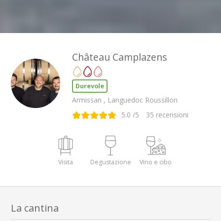
Château Camplazens
Durevole
Armissan , Languedoc Roussillon
5.0
/5
35
recensioni
Visita
Degustazione
Vino e cibo
La cantina