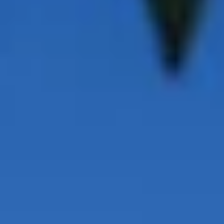
Charentes
Cantine da visitare e degustazioni vini Provenza
Cantine da visitare e degustazioni vini Savoia
Cantine da visitare e degustazioni vini Sud Ouest
Cantine da visitare e degustazioni vini Valle della
Loira
Cantine da visitare e degustazioni vini Valle del
Rodano
Cantine da visitare e degustazioni vini Beaune
Cantine da visitare e degustazioni vini Chablis
Cantine da visitare e degustazioni vini Cognac
Cantine da visitare e degustazioni vini Colmar
Cantine da visitare e degustazioni champagne
Epernay