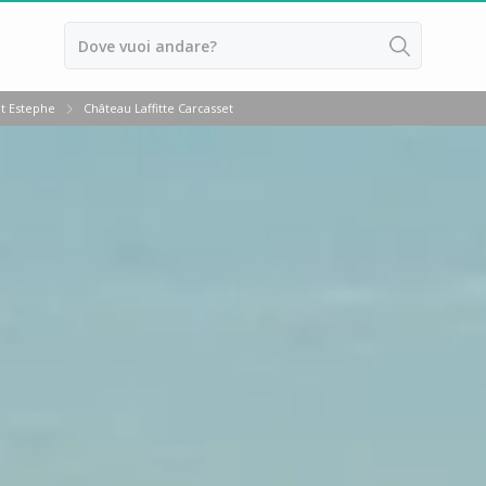
nt Estephe
Château Laffitte Carcasset
ussillon
ntes