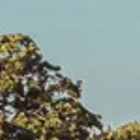
Cantine da visitare e degustazioni vini Savoia
Cantine da visitare e degustazioni vini Sud Ouest
Cantine da visitare e degustazioni vini Valle della Lo
Cantine da visitare e degustazioni vini Valle del Rod
Cantine da visitare e degustazioni vini Beaune
Cantine da visitare e degustazioni vini Chablis
Cantine da visitare e degustazioni vini Cognac
Cantine da visitare e degustazioni vini Colmar
Cantine da visitare e degustazioni champagne Epern
Cantine da visitare e degustazioni vini Nizza
Cantine da visitare e degustazioni champagne Reim
Cantine da visitare e degustazioni vini Saint Emilion