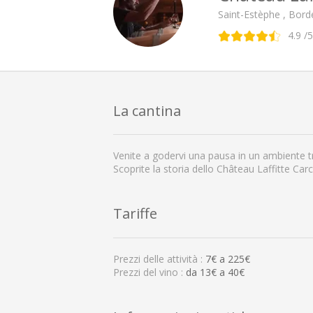
Saint-Estèphe , Bor
4.9
/5
La cantina
Venite a godervi una pausa in un ambiente tr
Scoprite la storia dello Château Laffitte Carca
Tariffe
Prezzi delle attività :
7
€ a
225
€
Prezzi del vino :
da 13€ a 40€