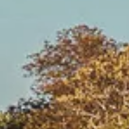
ira
ano
ay
s