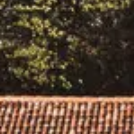
Champagne Canard-Duchêne
Champagne Lanson
Champagne Mercier
Champagne Moët & Chandon
Champagne Mumm
Champagne Vranken-Pommery
Villa Demoiselle
Champagne Ruinart
Champagne Taittinger
Champagne Veuve Clicquot
Château de Pommard
Château Cadet Bon