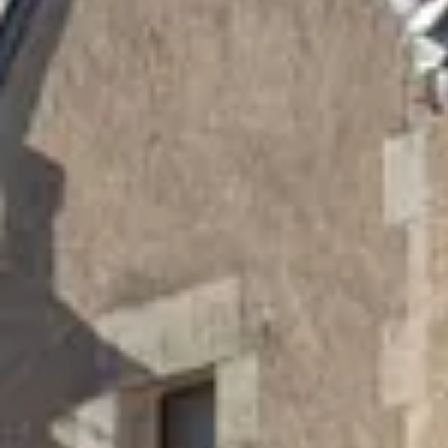
Champagne Canard-Duchêne
Champagne Lanson
Champagne Mercier
Champagne Moët & Chandon
Champagne Mumm
Champagne Vranken-Pommery
Villa Demoiselle
Champagne Ruinart
Champagne Taittinger
Champagne Veuve Clicquot
Château de Pommard
Château Cadet Bon