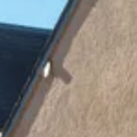
ira
ano
ay
s