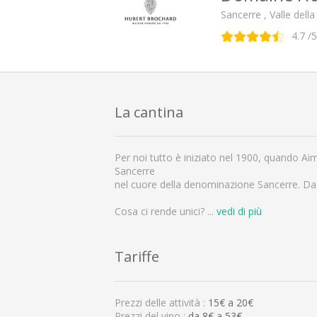
Sancerre , Valle della
4.7
/5
La cantina
Per noi tutto è iniziato nel 1900, quando Ai
Sancerre
nel cuore della denominazione Sancerre. Da 
Cosa ci rende unici?
...
vedi di più
Tariffe
Prezzi delle attività :
15
€ a
20
€
Prezzi del vino :
da 8€ a 53€