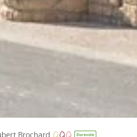
bert Brochard
Durevole