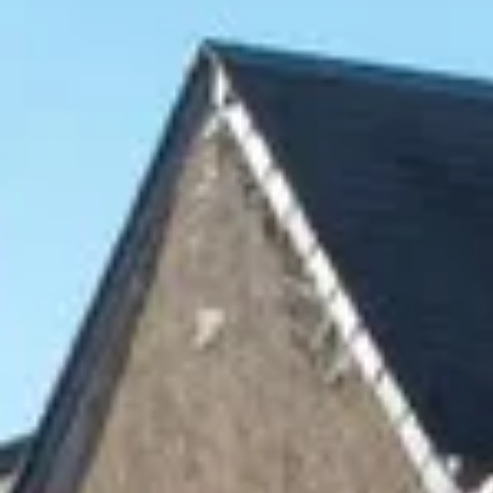
Cantine da visitare e degustazioni vini Savoia
Cantine da visitare e degustazioni vini Sud Ouest
Cantine da visitare e degustazioni vini Valle della Lo
Cantine da visitare e degustazioni vini Valle del Rod
Cantine da visitare e degustazioni vini Beaune
Cantine da visitare e degustazioni vini Chablis
Cantine da visitare e degustazioni vini Cognac
Cantine da visitare e degustazioni vini Colmar
Cantine da visitare e degustazioni champagne Epern
Cantine da visitare e degustazioni vini Nizza
Cantine da visitare e degustazioni champagne Reim
Cantine da visitare e degustazioni vini Saint Emilion