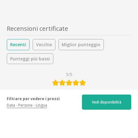
Recensioni certificate
Recenti
Vecchie
Miglior punteggio
Punteggi più bassi
5/5
41 recensioni
Filtrare per vedere i prezzi
Ospitalità :
5.0
/5
Vedi disponibilità
Data
Persone
Lingua
Attività :
5.0
/5
Bevande :
5.0
/5
Attività