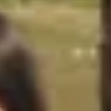
Champagne Ruinart
Champagne Taittinger
Champagne Veuve Clicquot
Château de Pommard
Château Cadet Bon
Emile Beyer
Pressoria