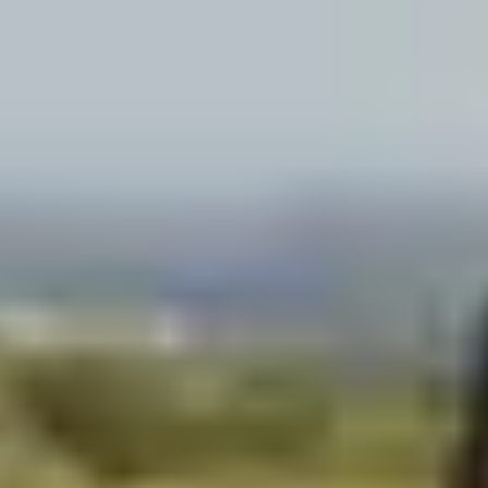
Cantine da visitare e degustazioni vini Nizza
Cantine da visitare e degustazioni champagne
Reims
Cantine da visitare e degustazioni vini Saint
Emilion
Champagne Canard-Duchêne
Champagne Lanson
Champagne Mercier
Champagne Moët & Chandon
Champagne Mumm
Champagne Vranken-Pommery
Villa Demoiselle