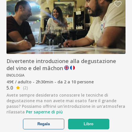
Divertente introduzione alla degustazione
del vino e del mâchon
ENOLOGIA
49€ / adulto - 2h30min - da 2 a 10 persone
5.0
(2)
Avete sempre desiderato conoscere le tecniche di
degustazione ma non avete mai osato fare il grande
passo? Possiamo offrirvi un'introduzione in un'atmosfera
rilassata
Per saperne di più
Regala
Libro