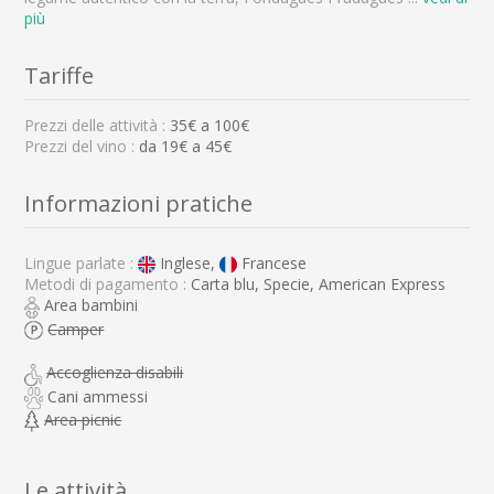
più
Tariffe
Prezzi delle attività :
35
€ a
100
€
Prezzi del vino :
da 19€ a 45€
Informazioni pratiche
Lingue parlate :
Inglese,
Francese
Metodi di pagamento :
Carta blu, Specie, American Express
Area bambini
Camper
Accoglienza disabili
Cani ammessi
Area picnic
Le attività