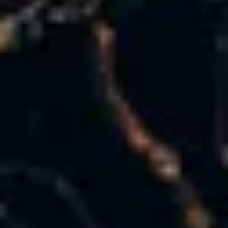
Cantine da visitare e degustazioni vini Nizza
Cantine da visitare e degustazioni champagne
Reims
Cantine da visitare e degustazioni vini Saint
Emilion
Champagne Canard-Duchêne
Champagne Lanson
Champagne Mercier
Champagne Moët & Chandon
Champagne Mumm
Champagne Vranken-Pommery
Villa Demoiselle