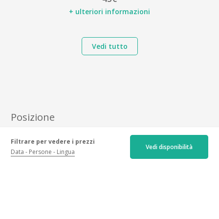
+ ulteriori informazioni
Vedi tutto
Posizione
Fondugues Pradugues, 7677 route des plages, 83350
Filtrare per vedere i prezzi
Vedi disponibilità
Ramatuelle
Data
Persone
Lingua
Vedi il mio itinerario