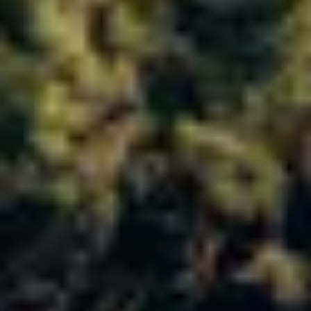
Charentes
Cantine da visitare e degustazioni vini Provenza
Cantine da visitare e degustazioni vini Savoia
Cantine da visitare e degustazioni vini Sud Ouest
Cantine da visitare e degustazioni vini Valle della
Loira
Cantine da visitare e degustazioni vini Valle del
Rodano
Cantine da visitare e degustazioni vini Beaune
Cantine da visitare e degustazioni vini Chablis
Cantine da visitare e degustazioni vini Cognac
Cantine da visitare e degustazioni vini Colmar
Cantine da visitare e degustazioni champagne
Epernay