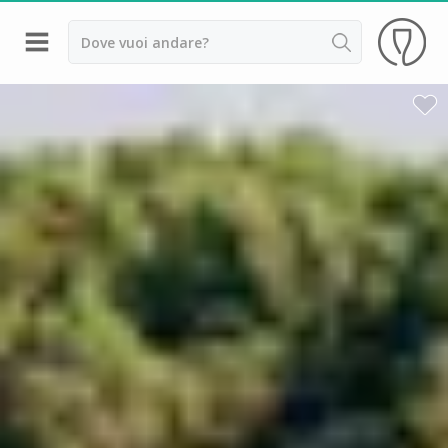
Indietro
Cantine da visitare e degustazioni vini Alsazia
Cantine da visitare e degustazioni vini Beaujolais
Cantine da visitare e degustazioni vini Bordeaux
Cantine da visitare e degustazioni vini Borgogna
Cantine da visitare e degustazioni vini
Champagne
Cantine da visitare e degustazioni vini Giura
Cantine da visitare e degustazioni vini Languedoc
Roussillon
Cantine da visitare e degustazioni vini Poitou