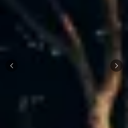
Champagne Ruinart
Champagne Taittinger
Champagne Veuve Clicquot
Château de Pommard
Château Cadet Bon
Emile Beyer
Prev
Next
Pressoria