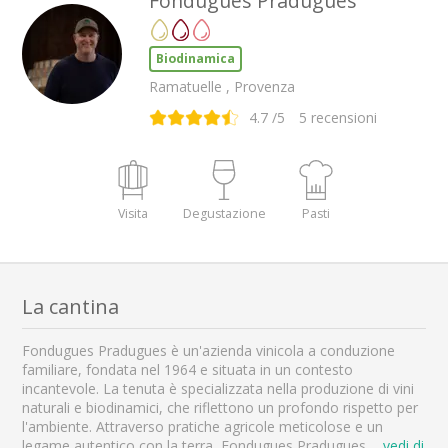
Fondugues Pradugues
Biodinamica
Ramatuelle , Provenza
4.7
/5
5
recensioni
Visita
Degustazione
Pasti
La cantina
Fondugues Pradugues è un'azienda vinicola a conduzione
familiare, fondata nel 1964 e situata in un contesto
incantevole. La tenuta è specializzata nella produzione di vini
naturali e biodinamici, che riflettono un profondo rispetto per
l'ambiente. Attraverso pratiche agricole meticolose e un
legame autentico con la terra, Fondugues Pradugues
...
vedi di