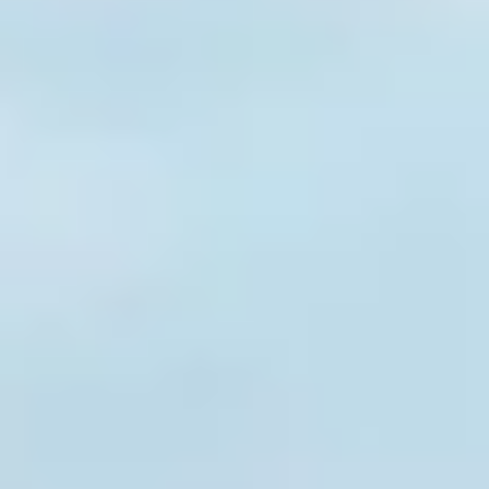
Charentes
Cantine da visitare e degustazioni vini Provenza
Cantine da visitare e degustazioni vini Savoia
Cantine da visitare e degustazioni vini Sud Ouest
Cantine da visitare e degustazioni vini Valle della
Loira
Cantine da visitare e degustazioni vini Valle del
Rodano
Cantine da visitare e degustazioni vini Beaune
Cantine da visitare e degustazioni vini Chablis
Cantine da visitare e degustazioni vini Cognac
Cantine da visitare e degustazioni vini Colmar
Cantine da visitare e degustazioni champagne
Epernay