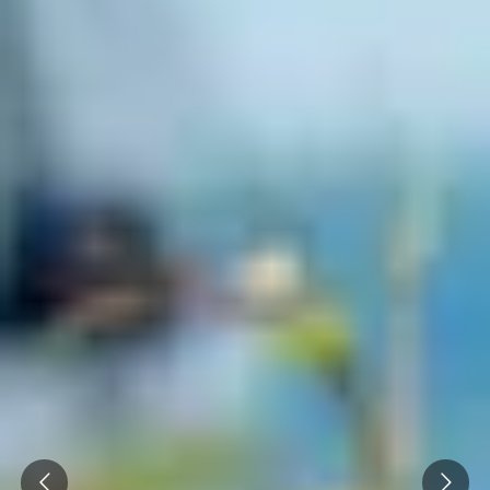
Champagne Ruinart
Champagne Taittinger
Champagne Veuve Clicquot
Château de Pommard
Château Cadet Bon
Emile Beyer
Pressoria
Prev
Next