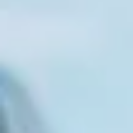
Cantine da visitare e degustazioni vini Nizza
Cantine da visitare e degustazioni champagne
Reims
Cantine da visitare e degustazioni vini Saint
Emilion
Champagne Canard-Duchêne
Champagne Lanson
Champagne Mercier
Champagne Moët & Chandon
Champagne Mumm
Champagne Vranken-Pommery
Villa Demoiselle