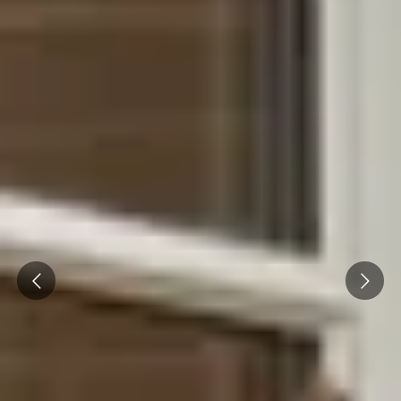
Champagne Ruinart
Champagne Taittinger
Champagne Veuve Clicquot
Château de Pommard
Château Cadet Bon
Emile Beyer
Pressoria
Prev
Next