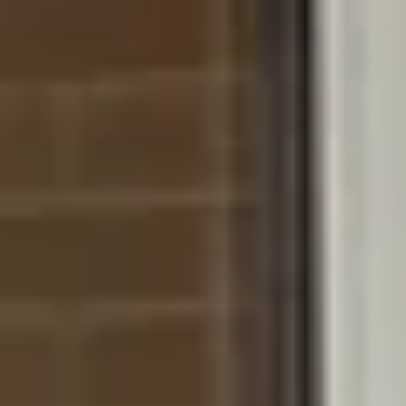
Cantine da visitare e degustazioni vini Nizza
Cantine da visitare e degustazioni champagne
Reims
Cantine da visitare e degustazioni vini Saint
Emilion
Champagne Canard-Duchêne
Champagne Lanson
Champagne Mercier
Champagne Moët & Chandon
Champagne Mumm
Champagne Vranken-Pommery
Villa Demoiselle