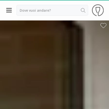
Indietro
Cantine da visitare e degustazioni vini Alsazia
Cantine da visitare e degustazioni vini Beaujolais
Cantine da visitare e degustazioni vini Bordeaux
Cantine da visitare e degustazioni vini Borgogna
Cantine da visitare e degustazioni vini
Champagne
Cantine da visitare e degustazioni vini Giura
Cantine da visitare e degustazioni vini Languedoc
Roussillon
Cantine da visitare e degustazioni vini Poitou