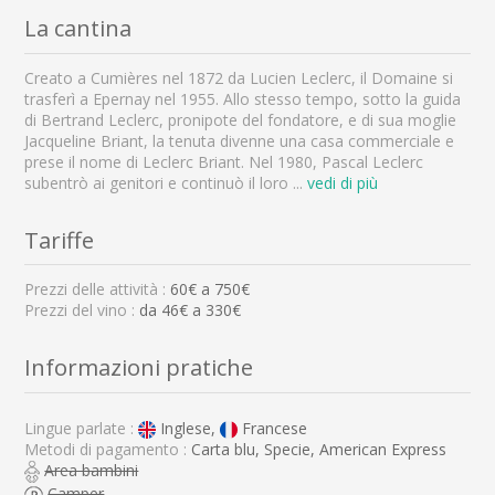
La cantina
Creato a Cumières nel 1872 da Lucien Leclerc, il Domaine si
trasferì a Epernay nel 1955. Allo stesso tempo, sotto la guida
di Bertrand Leclerc, pronipote del fondatore, e di sua moglie
Jacqueline Briant, la tenuta divenne una casa commerciale e
prese il nome di Leclerc Briant. Nel 1980, Pascal Leclerc
subentrò ai genitori e continuò il loro
...
vedi di più
Tariffe
Prezzi delle attività :
60
€ a
750
€
Prezzi del vino :
da 46€ a 330€
Informazioni pratiche
Lingue parlate :
Inglese,
Francese
Metodi di pagamento :
Carta blu, Specie, American Express
Area bambini
Camper