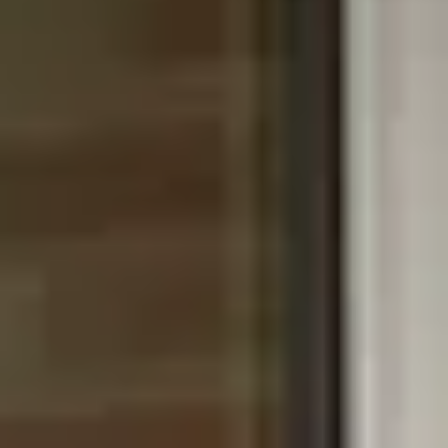
Charentes
Cantine da visitare e degustazioni vini Provenza
Cantine da visitare e degustazioni vini Savoia
Cantine da visitare e degustazioni vini Sud Ouest
Cantine da visitare e degustazioni vini Valle della
Loira
Cantine da visitare e degustazioni vini Valle del
Rodano
Cantine da visitare e degustazioni vini Beaune
Cantine da visitare e degustazioni vini Chablis
Cantine da visitare e degustazioni vini Cognac
Cantine da visitare e degustazioni vini Colmar
Cantine da visitare e degustazioni champagne
Epernay