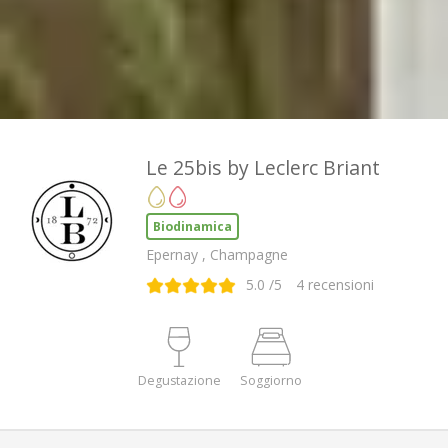
Le 25bis by Leclerc Briant
Biodinamica
Epernay , Champagne
5.0
/5
4
recensioni
Degustazione
Soggiorno