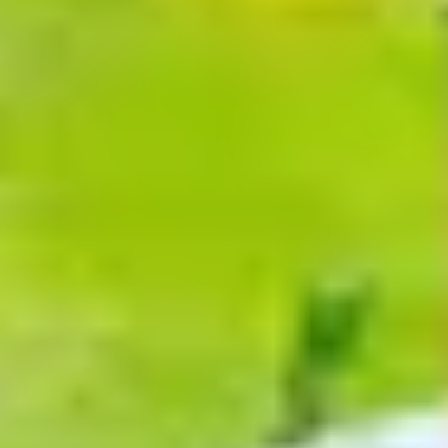
Charentes
Cantine da visitare e degustazioni vini Provenza
Cantine da visitare e degustazioni vini Savoia
Cantine da visitare e degustazioni vini Sud Ouest
Cantine da visitare e degustazioni vini Valle della
Loira
Cantine da visitare e degustazioni vini Valle del
Rodano
Cantine da visitare e degustazioni vini Beaune
Cantine da visitare e degustazioni vini Chablis
Cantine da visitare e degustazioni vini Cognac
Cantine da visitare e degustazioni vini Colmar
Cantine da visitare e degustazioni champagne
Epernay