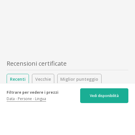
Recensioni certificate
Recenti
Vecchie
Miglior punteggio
Filtrare per vedere i prezzi
Punteggi più bassi
Vedi disponibilità
Data
Persone
Lingua
4.9/5
55 recensioni
Ospitalità :