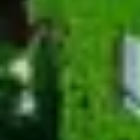
Champagne Ruinart
Champagne Taittinger
Champagne Veuve Clicquot
Château de Pommard
Château Cadet Bon
Emile Beyer
Pressoria