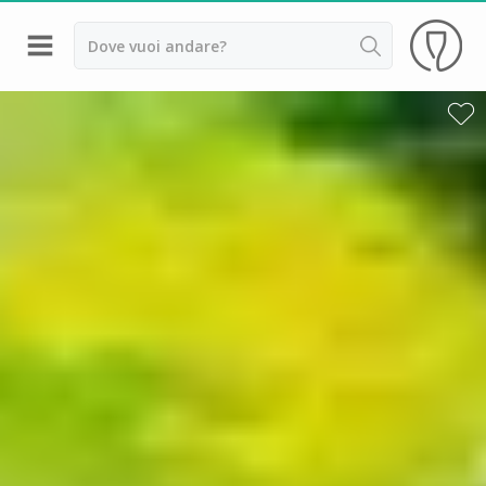
Indietro
Cantine da visitare e degustazioni vini Alsazia
Cantine da visitare e degustazioni vini Beaujolais
Cantine da visitare e degustazioni vini Bordeaux
Cantine da visitare e degustazioni vini Borgogna
Cantine da visitare e degustazioni vini
Champagne
Cantine da visitare e degustazioni vini Giura
Cantine da visitare e degustazioni vini Languedoc
Roussillon
Cantine da visitare e degustazioni vini Poitou