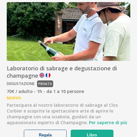
Laboratorio di sabrage e degustazione di
champagne
DEGUSTAZIONE
PRIVATO
70€ / adulto - 1h - da 1 a 10 persone
NUOVO
Partecipate al nostro laboratorio di sabrage al Clos
Corbier e scoprite la spettacolare arte di aprire lo
champagne con una sciabola, guidati da un
appassionato esperto di Champagne.
Per saperne di più
Regala
Libro