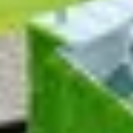
Cantine da visitare e degustazioni vini Nizza
Cantine da visitare e degustazioni champagne
Reims
Cantine da visitare e degustazioni vini Saint
Emilion
Champagne Canard-Duchêne
Champagne Lanson
Champagne Mercier
Champagne Moët & Chandon
Champagne Mumm
Champagne Vranken-Pommery
Villa Demoiselle