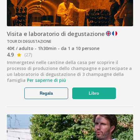
Visita e laboratorio di degustazione
TOUR DI DEGUSTAZIONE
40€ / adulto - 1h30min - da 1 a 10 persone
4.9
(27)
Immergetevi nelle cantine della casa per scoprire il
processo di produzione dello champagne e partecipate a
un laboratorio di degustazione di 3 champagne della
famiglia
Per saperne di più
Regala
Libro