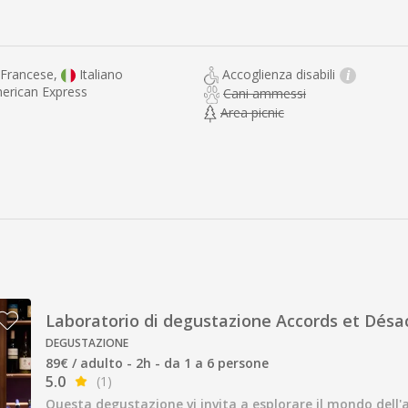
Francese,
Italiano
Accoglienza disabili
i
merican Express
Cani ammessi
Area picnic
Laboratorio di degustazione Accords et Désa
DEGUSTAZIONE
89€ / adulto - 2h - da 1 a 6 persone
5.0
(1)
Questa degustazione vi invita a esplorare il mondo del