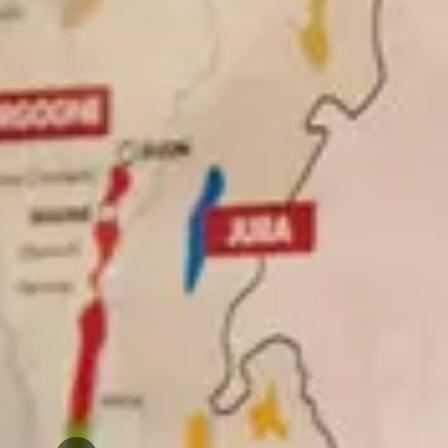
Champagne Canard-Duchêne
Champagne Lanson
Champagne Mercier
Champagne Moët & Chandon
Champagne Mumm
Champagne Vranken-Pommery
Villa Demoiselle
Champagne Ruinart
Champagne Taittinger
Champagne Veuve Clicquot
Château de Pommard
Château Cadet Bon
Prev