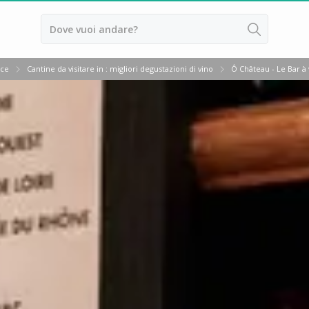
nce
Cantine da visitare in : migliori degustazioni di vino
Ô Château - Le Bar à 
ussillon
ntes