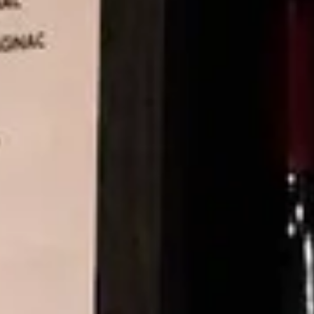
ira
ano
ay
s