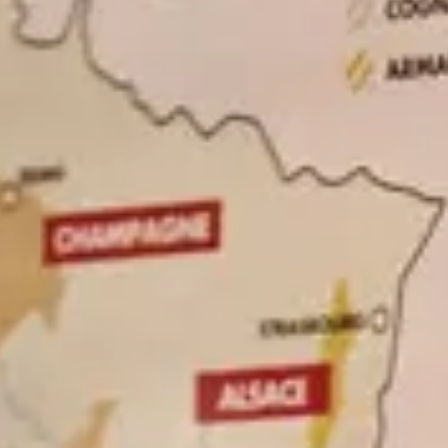
Cantine da visitare e degustazioni vini Savoia
Cantine da visitare e degustazioni vini Sud Ouest
Cantine da visitare e degustazioni vini Valle della Lo
Cantine da visitare e degustazioni vini Valle del Rod
Cantine da visitare e degustazioni vini Beaune
Cantine da visitare e degustazioni vini Chablis
Cantine da visitare e degustazioni vini Cognac
Cantine da visitare e degustazioni vini Colmar
Cantine da visitare e degustazioni champagne Epern
Cantine da visitare e degustazioni vini Nizza
Cantine da visitare e degustazioni champagne Reim
Cantine da visitare e degustazioni vini Saint Emilion