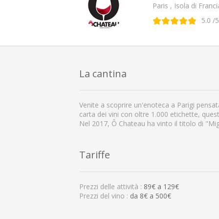
Paris , Isola di Franci
5.0
/5
La cantina
Venite a scoprire un'enoteca a Parigi pensat
carta dei vini con oltre 1.000 etichette, que
Nel 2017, Ô Chateau ha vinto il titolo di "Mig
Tariffe
Prezzi delle attività :
89
€ a
129
€
Prezzi del vino :
da 8€ a 500€