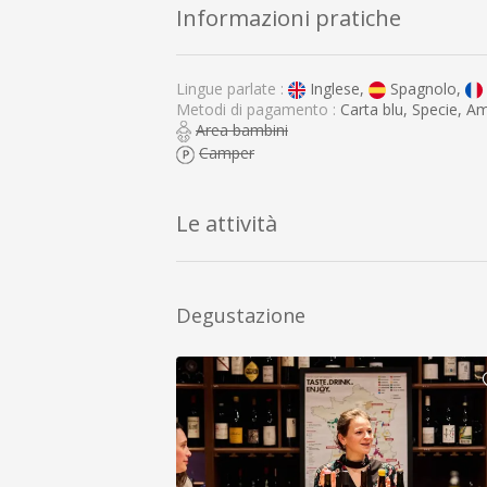
Informazioni pratiche
Lingue parlate :
Inglese,
Spagnolo,
Metodi di pagamento :
Carta blu, Specie, A
Area bambini
Camper
Le attività
Degustazione