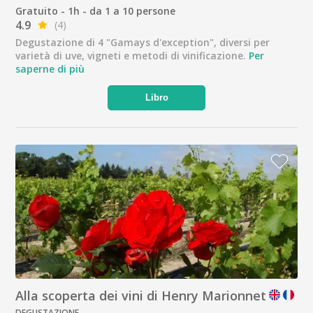
Gratuito - 1h - da 1 a 10 persone
4.9
(4)
Degustazione di 4 "Gamays d'exception", diversi per
varietà di uve, vigneti e metodi di vinificazione.
Per
saperne di più
Libro
Alla scoperta dei vini di Henry Marionnet
DEGUSTAZIONE