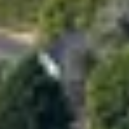
Cantine da visitare e degustazioni vini Nizza
Cantine da visitare e degustazioni champagne
Reims
Cantine da visitare e degustazioni vini Saint
Emilion
Champagne Canard-Duchêne
Champagne Lanson
Champagne Mercier
Champagne Moët & Chandon
Champagne Mumm
Champagne Vranken-Pommery
Villa Demoiselle