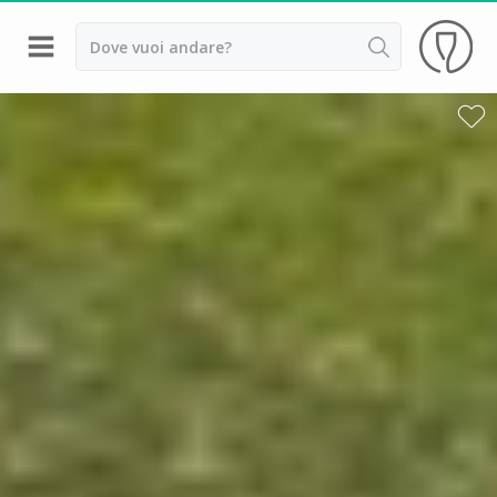
Indietro
Cantine da visitare e degustazioni vini Alsazia
Cantine da visitare e degustazioni vini Beaujolais
Cantine da visitare e degustazioni vini Bordeaux
Cantine da visitare e degustazioni vini Borgogna
Cantine da visitare e degustazioni vini
Champagne
Cantine da visitare e degustazioni vini Giura
Cantine da visitare e degustazioni vini Languedoc
Roussillon
Cantine da visitare e degustazioni vini Poitou