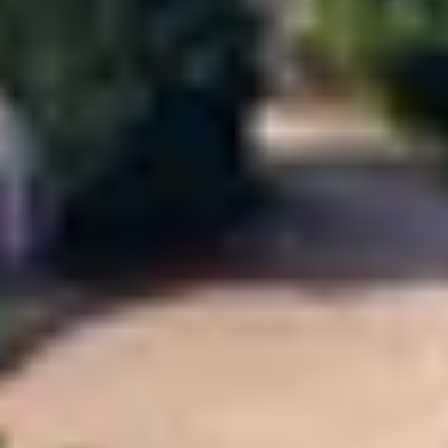
Champagne Ruinart
Champagne Taittinger
Champagne Veuve Clicquot
Château de Pommard
Château Cadet Bon
Emile Beyer
Pressoria