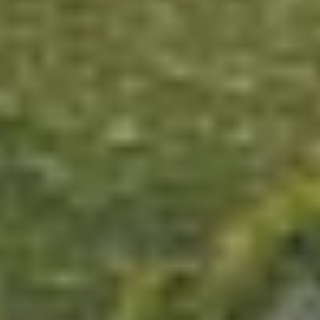
Charentes
Cantine da visitare e degustazioni vini Provenza
Cantine da visitare e degustazioni vini Savoia
Cantine da visitare e degustazioni vini Sud Ouest
Cantine da visitare e degustazioni vini Valle della
Loira
Cantine da visitare e degustazioni vini Valle del
Rodano
Cantine da visitare e degustazioni vini Beaune
Cantine da visitare e degustazioni vini Chablis
Cantine da visitare e degustazioni vini Cognac
Cantine da visitare e degustazioni vini Colmar
Cantine da visitare e degustazioni champagne
Epernay