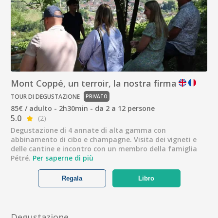
Mont Coppé, un terroir, la nostra firma
TOUR DI DEGUSTAZIONE
PRIVATO
85€ / adulto - 2h30min - da 2 a 12 persone
5.0
(2)
Degustazione di 4 annate di alta gamma con
abbinamento di cibo e champagne. Visita dei vigneti e
delle cantine e incontro con un membro della famiglia
Pétré.
Per saperne di più
Regala
Libro
Degustazione