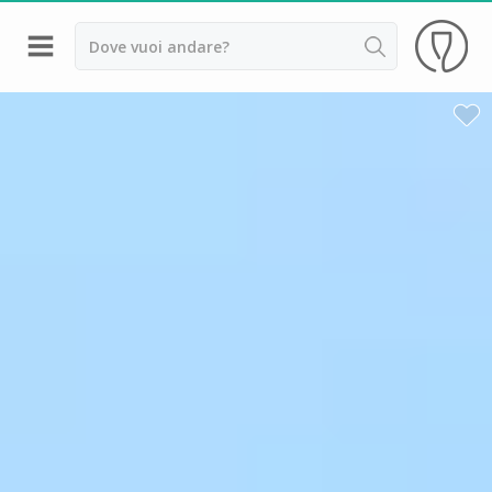
Indietro
Cantine da visitare e degustazioni vini Alsazia
Cantine da visitare e degustazioni vini Beaujolais
Cantine da visitare e degustazioni vini Bordeaux
Cantine da visitare e degustazioni vini Borgogna
Cantine da visitare e degustazioni vini
Champagne
Cantine da visitare e degustazioni vini Giura
Cantine da visitare e degustazioni vini Languedoc
Roussillon
Cantine da visitare e degustazioni vini Poitou