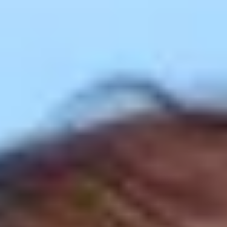
Charentes
Cantine da visitare e degustazioni vini Provenza
Cantine da visitare e degustazioni vini Savoia
Cantine da visitare e degustazioni vini Sud Ouest
Cantine da visitare e degustazioni vini Valle della
Loira
Cantine da visitare e degustazioni vini Valle del
Rodano
Cantine da visitare e degustazioni vini Beaune
Cantine da visitare e degustazioni vini Chablis
Cantine da visitare e degustazioni vini Cognac
Cantine da visitare e degustazioni vini Colmar
Cantine da visitare e degustazioni champagne
Epernay