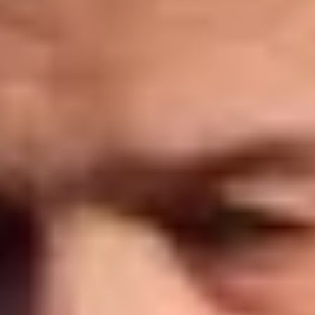
Champagne Ruinart
Champagne Taittinger
Champagne Veuve Clicquot
Château de Pommard
Château Cadet Bon
Emile Beyer
Pressoria