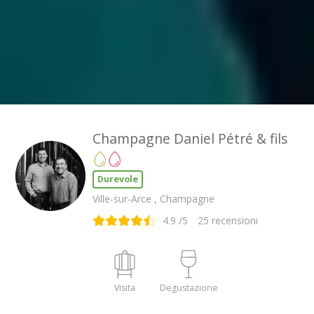
Champagne Daniel Pétré & fils
Durevole
Ville-sur-Arce , Champagne
4.9
/5
25
recensioni
Visita
Degustazione