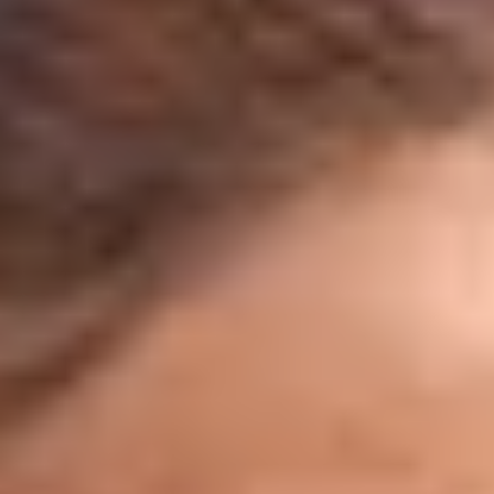
Cantine da visitare e degustazioni vini Nizza
Cantine da visitare e degustazioni champagne
Reims
Cantine da visitare e degustazioni vini Saint
Emilion
Champagne Canard-Duchêne
Champagne Lanson
Champagne Mercier
Champagne Moët & Chandon
Champagne Mumm
Champagne Vranken-Pommery
Villa Demoiselle