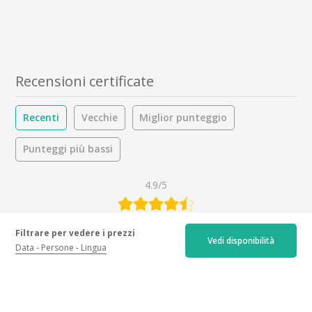
Recensioni certificate
Recenti
Vecchie
Miglior punteggio
Punteggi più bassi
4.9/5
25 recensioni
Filtrare per vedere i prezzi
Vedi disponibilità
Ospitalità :
4.9
/5
Data
Persone
Lingua
Attività :
4.8
/5
Bevande :
4.9
/5