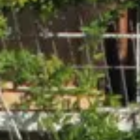
Champagne Canard-Duchêne
Champagne Lanson
Champagne Mercier
Champagne Moët & Chandon
Champagne Mumm
Champagne Vranken-Pommery
Villa Demoiselle
Champagne Ruinart
Champagne Taittinger
Champagne Veuve Clicquot
Château de Pommard
Château Cadet Bon