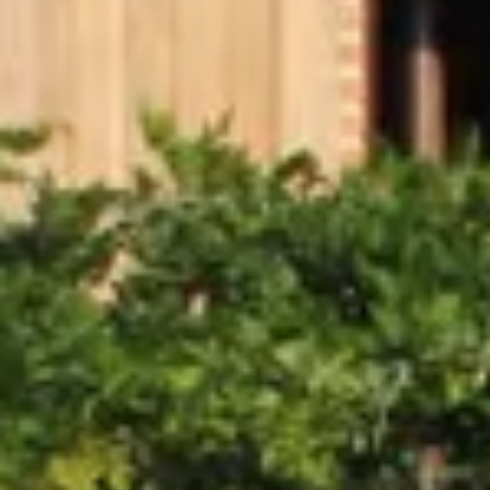
Cantine da visitare e degustazioni vini Savoia
Cantine da visitare e degustazioni vini Sud Ouest
Cantine da visitare e degustazioni vini Valle della Lo
Cantine da visitare e degustazioni vini Valle del Rod
Cantine da visitare e degustazioni vini Beaune
Cantine da visitare e degustazioni vini Chablis
Cantine da visitare e degustazioni vini Cognac
Cantine da visitare e degustazioni vini Colmar
Cantine da visitare e degustazioni champagne Epern
Cantine da visitare e degustazioni vini Nizza
Cantine da visitare e degustazioni champagne Reim
Cantine da visitare e degustazioni vini Saint Emilion