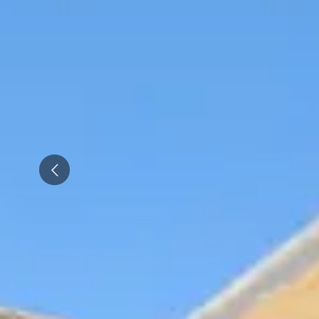
Emile Beyer
Pressoria
Prev