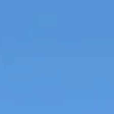
ira
ano
ay
s