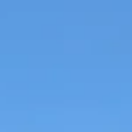
Champagne Canard-Duchêne
Champagne Lanson
Champagne Mercier
Champagne Moët & Chandon
Champagne Mumm
Champagne Vranken-Pommery
Villa Demoiselle
Champagne Ruinart
Champagne Taittinger
Champagne Veuve Clicquot
Château de Pommard
Château Cadet Bon