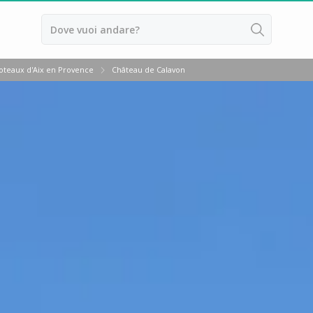
ona
oteaux d'Aix en Provence
Château de Calavon
ussillon
ntes