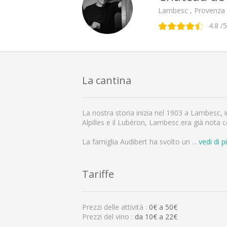
Lambesc , Provenza
4.8
/5
La cantina
La nostra storia inizia nel 1903 a Lambesc, 
Alpilles e il Lubéron, Lambesc era già nota 
La famiglia Audibert ha svolto un
...
vedi di p
Tariffe
Prezzi delle attività :
0
€ a
50
€
Prezzi del vino :
da 10€ a 22€