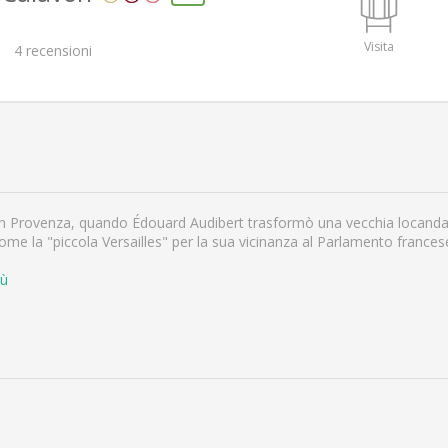
Visita
4
recensioni
in Provenza, quando Édouard Audibert trasformò una vecchia locanda in
come la "piccola Versailles" per la sua vicinanza al Parlamento france
iù