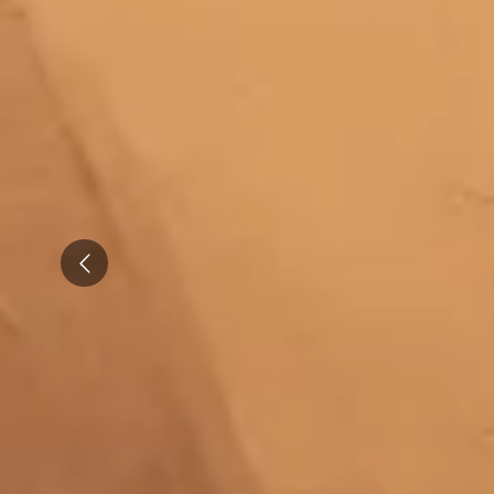
Emile Beyer
Pressoria
Prev