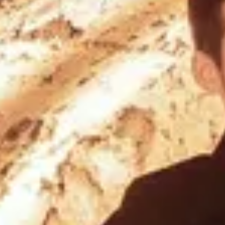
ira
ano
ay
s