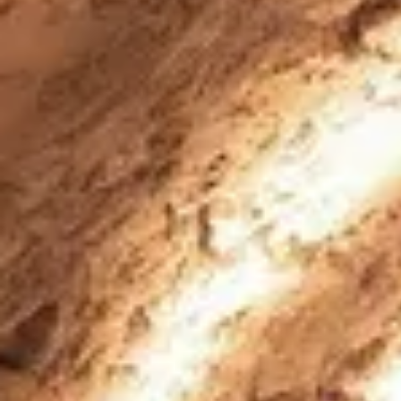
Cantine da visitare e degustazioni vini Savoia
Cantine da visitare e degustazioni vini Sud Ouest
Cantine da visitare e degustazioni vini Valle della Lo
Cantine da visitare e degustazioni vini Valle del Rod
Cantine da visitare e degustazioni vini Beaune
Cantine da visitare e degustazioni vini Chablis
Cantine da visitare e degustazioni vini Cognac
Cantine da visitare e degustazioni vini Colmar
Cantine da visitare e degustazioni champagne Epern
Cantine da visitare e degustazioni vini Nizza
Cantine da visitare e degustazioni champagne Reim
Cantine da visitare e degustazioni vini Saint Emilion