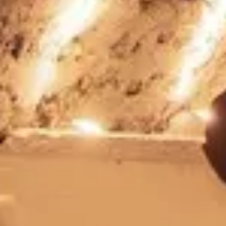
Champagne Canard-Duchêne
Champagne Lanson
Champagne Mercier
Champagne Moët & Chandon
Champagne Mumm
Champagne Vranken-Pommery
Villa Demoiselle
Champagne Ruinart
Champagne Taittinger
Champagne Veuve Clicquot
Château de Pommard
Château Cadet Bon