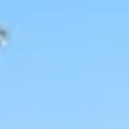
Cantine da visitare e degustazioni vini Nizza
Cantine da visitare e degustazioni champagne
Reims
Cantine da visitare e degustazioni vini Saint
Emilion
Champagne Canard-Duchêne
Champagne Lanson
Champagne Mercier
Champagne Moët & Chandon
Champagne Mumm
Champagne Vranken-Pommery
Villa Demoiselle