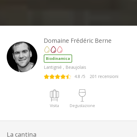
Domaine Frédéric Berne
Biodinamica
Lantignié , Beaujolais
4.8
/5
201
recensioni
Visita
Degustazione
La cantina