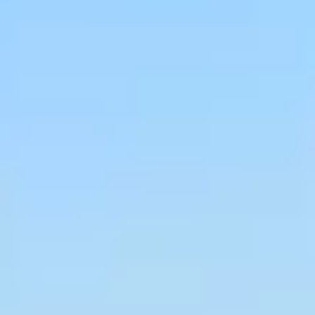
Champagne Ruinart
Champagne Taittinger
Champagne Veuve Clicquot
Château de Pommard
Château Cadet Bon
Emile Beyer
Pressoria