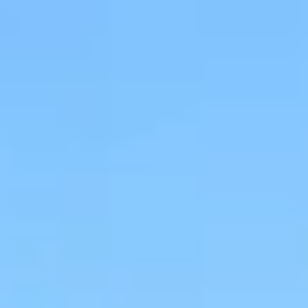
Charentes
Cantine da visitare e degustazioni vini Provenza
Cantine da visitare e degustazioni vini Savoia
Cantine da visitare e degustazioni vini Sud Ouest
Cantine da visitare e degustazioni vini Valle della
Loira
Cantine da visitare e degustazioni vini Valle del
Rodano
Cantine da visitare e degustazioni vini Beaune
Cantine da visitare e degustazioni vini Chablis
Cantine da visitare e degustazioni vini Cognac
Cantine da visitare e degustazioni vini Colmar
Cantine da visitare e degustazioni champagne
Epernay