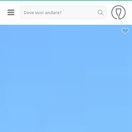
Indietro
Cantine da visitare e degustazioni vini Alsazia
Cantine da visitare e degustazioni vini Beaujolais
Cantine da visitare e degustazioni vini Bordeaux
Cantine da visitare e degustazioni vini Borgogna
Cantine da visitare e degustazioni vini
Champagne
Cantine da visitare e degustazioni vini Giura
Cantine da visitare e degustazioni vini Languedoc
Roussillon
Cantine da visitare e degustazioni vini Poitou