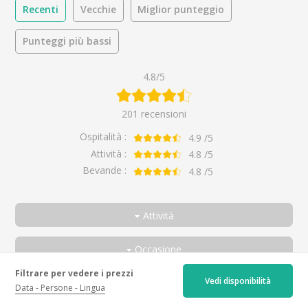
Recenti
Vecchie
Miglior punteggio
Punteggi più bassi
4.8/5
201 recensioni
Ospitalità :
4.9
/5
Attività :
4.8
/5
Bevande :
4.8
/5
Attività
Tutte
Occasione
Scoprite la tenuta e i vini del Beaujolais
Tutte
Filtrare per vedere i prezzi
Vedi disponibilità
Visita ai vigneti, alla tenuta e degustazione di vini
Coppia
Très chouette visite de la cave
Data
Persone
Lingua
Da
Mathieu
per
Discover the estate and
Alla scoperta dei vini del Beaujolais
Tra amici