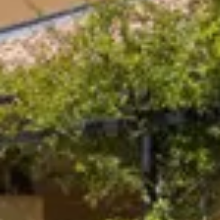
Champagne Canard-Duchêne
Champagne Lanson
Champagne Mercier
Champagne Moët & Chandon
Champagne Mumm
Champagne Vranken-Pommery
Villa Demoiselle
Champagne Ruinart
Champagne Taittinger
Champagne Veuve Clicquot
Château de Pommard
Château Cadet Bon