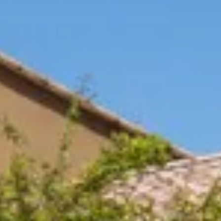
ira
ano
ay
s