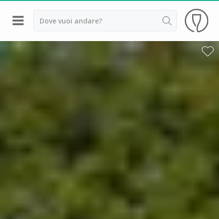
Indietro
Cantine da visitare e degustazioni vini Alsazia
Cantine da visitare e degustazioni vini Beaujolais
Cantine da visitare e degustazioni vini Bordeaux
Cantine da visitare e degustazioni vini Borgogna
Cantine da visitare e degustazioni vini
Champagne
Cantine da visitare e degustazioni vini Giura
Cantine da visitare e degustazioni vini Languedoc
Roussillon
Cantine da visitare e degustazioni vini Poitou