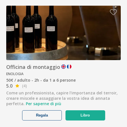
Officina di montaggio
ENOLOGIA
50€ / adulto - 2h - da 1 a 6 persone
5.0
(4)
Come un professionista, capire l'importanza del terroir,
creare miscele e assaggiare la vostra idea di annata
perfetta.
Per saperne di più
Regala
Libro