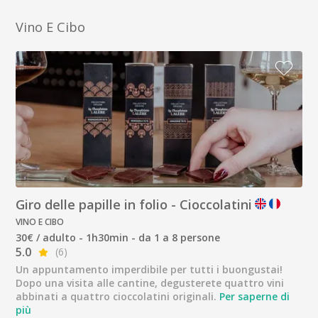
Vino E Cibo
Giro delle papille in folio - Cioccolatini
VINO E CIBO
30€ / adulto - 1h30min - da 1 a 8 persone
5.0
(6)
Un appuntamento imperdibile per tutti i buongustai!
Dopo una visita alle cantine, degusterete quattro vini
abbinati a quattro cioccolatini originali.
Per saperne di
più