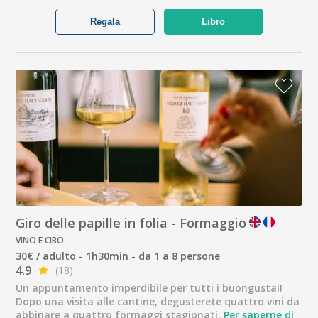
Regala
Libro
Giro delle papille in folia - Formaggio
VINO E CIBO
30€ / adulto - 1h30min - da 1 a 8 persone
4.9
(18)
Un appuntamento imperdibile per tutti i buongustai!
Dopo una visita alle cantine, degusterete quattro vini da
abbinare a quattro formaggi stagionati.
Per saperne di