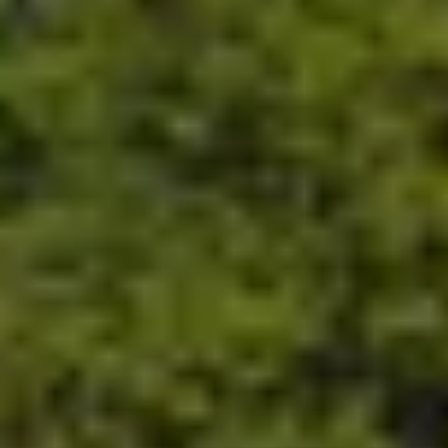
Charentes
Cantine da visitare e degustazioni vini Provenza
Cantine da visitare e degustazioni vini Savoia
Cantine da visitare e degustazioni vini Sud Ouest
Cantine da visitare e degustazioni vini Valle della
Loira
Cantine da visitare e degustazioni vini Valle del
Rodano
Cantine da visitare e degustazioni vini Beaune
Cantine da visitare e degustazioni vini Chablis
Cantine da visitare e degustazioni vini Cognac
Cantine da visitare e degustazioni vini Colmar
Cantine da visitare e degustazioni champagne
Epernay