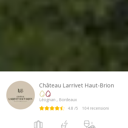
Château Larrivet Haut-Brion
Léognan , Bordeaux
4.8
/5
104
recensioni