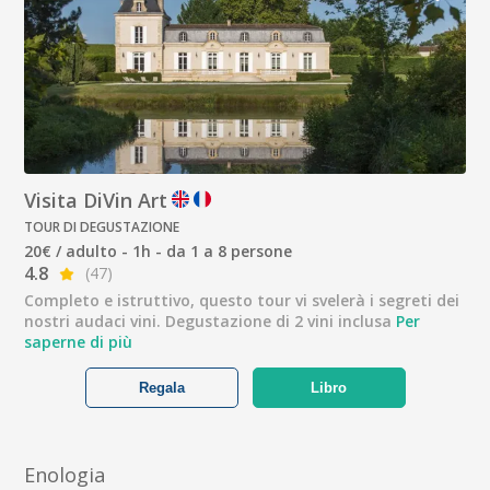
Visita DiVin Art
TOUR DI DEGUSTAZIONE
20€ / adulto - 1h - da 1 a 8 persone
4.8
(47)
Completo e istruttivo, questo tour vi svelerà i segreti dei
nostri audaci vini. Degustazione di 2 vini inclusa
Per
saperne di più
Regala
Libro
Enologia