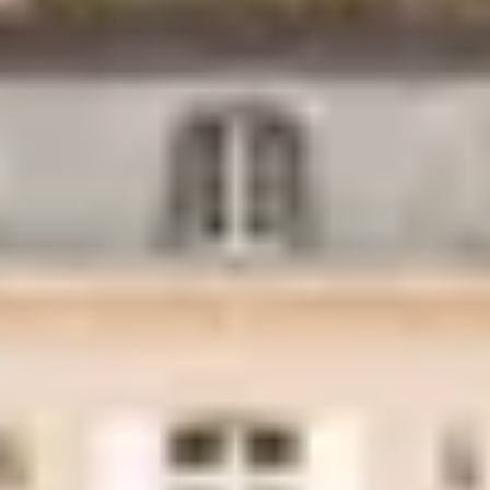
Champagne Ruinart
Champagne Taittinger
Champagne Veuve Clicquot
Château de Pommard
Château Cadet Bon
Emile Beyer
Pressoria