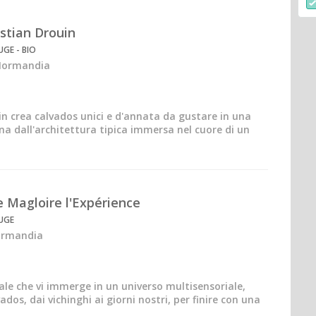
stian Drouin
GE - BIO
ira
Normandia
ano
in crea calvados unici e d'annata da gustare in una
a dall'architettura tipica immersa nel cuore di un
 Magloire l'Expérience
UGE
ay
Normandia
s
ale che vi immerge in un universo multisensoriale,
ados, dai vichinghi ai giorni nostri, per finire con una