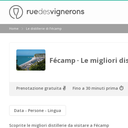
Indietro
Home
Le distillerie di Fécamp
Cantine da visitare e degustazioni vini Alsazia
Cantine da visitare e degustazioni vini Beaujolais
Cantine da visitare e degustazioni vini Bordeaux
Fécamp
· Le migliori di
Cantine da visitare e degustazioni vini Borgogna
Cantine da visitare e degustazioni vini Champagne
Cantine da visitare e degustazioni vini Giura
Prenotazione gratuita ✌️
Fino a 30 minuti prima ⏱
Cantine da visitare e degustazioni vini Languedoc Ro
Cantine da visitare e degustazioni vini Poitou Chare
Data
Persone
Lingua
Cantine da visitare e degustazioni vini Provenza
Scoprite le migliori distillerie da visitare a Fécamp