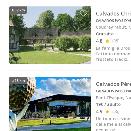
Cantine da visitare e degustazioni vini Savoia
a 52 km
Calvados Chri
Cantine da visitare e degustazioni vini Sud Ouest
CALVADOS PAYS D'AU
Cantine da visitare e degustazioni vini Valle della Lo
Coudray rabut, 
Gratuito
Cantine da visitare e degustazioni vini Valle del Rod
4.8
(85)
Cantine da visitare e degustazioni vini Beaune
La famiglia Drou
fattoria normann
Cantine da visitare e degustazioni vini Chablis
frutteto tradiz...
Cantine da visitare e degustazioni vini Cognac
Cantine da visitare e degustazioni vini Colmar
a 53 km
Calvados Père
CALVADOS PAYS D'A
Cantine da visitare e degustazioni champagne Epern
Pont l'Evêque, 
Cantine da visitare e degustazioni vini Nizza
19€ / adulto
4.9
(56)
Cantine da visitare e degustazioni champagne Reim
Un tour eccezion
dalle mele al calv
Cantine da visitare e degustazioni vini Saint Emilion
degustaz...