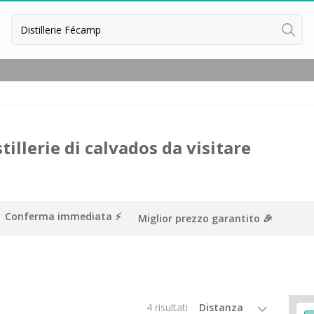
stillerie di calvados da visitare
Conferma immediata ⚡️
Miglior prezzo garantito 🎉
ussillon
ntes
4 risultati