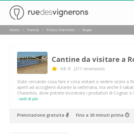
Indietro
Home
Francia
Poitou-Charentes
Royan
Cantine da visitare e degustazioni vini Alsazia
Cantine da visitare e degustazioni vini Beaujolais
Cantine da visitare a R
Cantine da visitare e degustazioni vini Bordeaux
Cantine da visitare e degustazioni vini Borgogna
4.8
/5
(
211
recensioni)
Cantine da visitare e degustazioni vini Champagne
aperti ad accogliervi durante la settimana, ma anche il sabato
Cantine da visitare e degustazioni vini Giura
Charentes, dove potrete incontrare i produttori di Cognac e
vedi di più
Cantine da visitare e degustazioni vini Languedoc Ro
Cantine da visitare e degustazioni vini Poitou Chare
Prenotazione gratuita ✌️
Fino a 30 minuti prima ⏱
Cantine da visitare e degustazioni vini Provenza