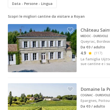
Cantine da visitare e degustazioni vini Savoia
Data
Persone
Lingua
Cantine da visitare e degustazioni vini Sud Ouest
Scopri le migliori cantine da visitare a Royan
Cantine da visitare e degustazioni vini Valle della Lo
Château Saint
Cantine da visitare e degustazioni vini Valle del Rod
MEDOC - DUREVOLE
Cantine da visitare e degustazioni vini Beaune
Queyrac, Bordea
Da €0 / adulto
Cantine da visitare e degustazioni vini Chablis
4.9
(117)
Cantine da visitare e degustazioni vini Cognac
La famiglia Uijtt
sue cantine e i su
Cantine da visitare e degustazioni vini Colmar
Cantine da visitare e degustazioni champagne Epern
Cantine da visitare e degustazioni vini Nizza
Domaine la Pr
COGNAC - DUREVOLE
Cantine da visitare e degustazioni champagne Reim
Epargnes, Poito
Cantine da visitare e degustazioni vini Saint Emilion
Da €0 / adulto