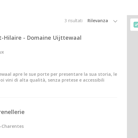
3 risultati
ira
-Hilaire - Domaine Uijttewaal
ano
ux
ewaal apre le sue porte per presentare la sua storia, le
oi vini di alta qualità, senza pretese e accessibili
ay
enellerie
s
u-Charentes