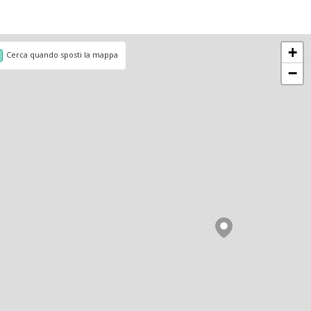
+
Cerca quando sposti la mappa
−