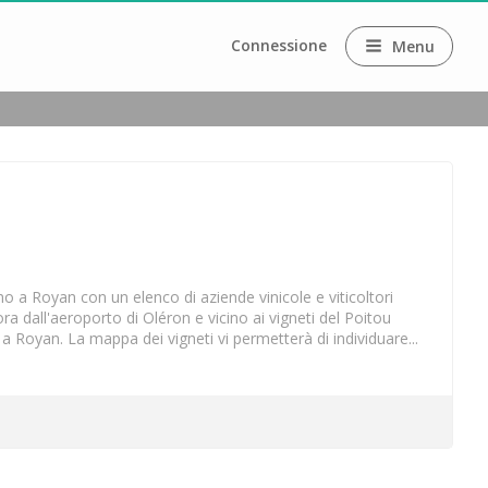
Connessione
Menu
State cercando cosa fare e cosa visitare o vedere vicino a Royan e dintorni? Rue des Vignerons vi propone di scoprire i vigneti vicino a Royan con un elenco di aziende vinicole e viticoltori 
a dall'aeroporto di Oléron e vicino ai vigneti del Poitou 
no a Royan. La mappa dei vigneti vi permetterà di individuare...