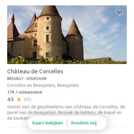
Wijnproeverij & wijnhuizen Loire
Rum proeverij Martinique
Wijnproeverij & wijnhuizen Poitou Charentes
Wijnproeverij & wijnhuizen Provence
Wijnproeverij & wijnhuizen Savoie
Wijnproeverij & wijnhuizen Rhone
Château de Corcelles
Wijnproeverij & wijnhuizen Zuidwest Frankrijk
BROUILLY - DUURZAAM
Champagne Ayala
Corcelles en Beaujolais, Beaujolais
17€ / volwassene
Champagne Canard Duchêne
4.5
(55)
Champagne Devaux
Geniet van de geschiedenis van Château de Corcelles, de
parel van de Beaujolais. Bezoek de kelders, de kapel en
Champagne Lanson
de keukens
Kaart bekijken
Rondom mij
Champagne Mercier