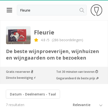
Terug
Wijnproeverij & wijnhuizen Beaujolais
Fleurie
Wijnproeverij & wijnhuizen Bordeaux
4.8
/5
(
286
beoordelingen)
Wijnproeverij & wijnhuizen Bourgogne
De beste wijnproeverijen, wijnhuizen
Calvados proeverij
en wijngaarden om te bezoeken
Champagnehuizen & champagne proeverij
Gratis reserveren ✌️
Tot 30 minuten van tevoren ⏱
Wijnproeverij & wijnhuizen Corsica
Directe bevestiging ⚡️
Gegarandeerd de beste prijs 🎉
Wijnproeverij & wijnhuizen Elzas
Wijnproeverij & wijnhuizen Jura
Datum
Deelnemers
Taal
Wijnproeverij & wijnhuizen Languedoc Roussillon
7 resultaten