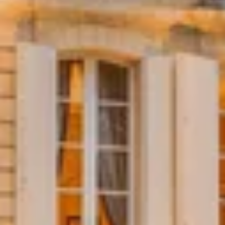
Champagne Mercier
Champagne Moët et Chandon
Champagne Mumm
Champagne Nicolas Feuillatte
Champagne Pommery
Champagne Taittinger
Champagne Veuve Clicquot
Pressoria
Overnachten Wijngaard Bordeaux
Alle overnachtingen op een wijngaard