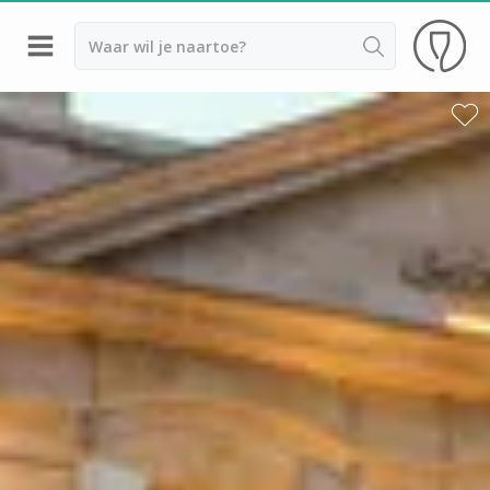
Terug
Wijnproeverij & wijnhuizen Saint Emilion
Wijnproeverij & wijnhuizen Beaujolais
Wijnproeverij & wijnhuizen Bordeaux
Wijnproeverij & wijnhuizen Bourgogne
Calvados proeverij
Champagnehuizen & champagne proeverij
Wijnproeverij & wijnhuizen Corsica
Wijnproeverij & wijnhuizen Elzas
Wijnproeverij & wijnhuizen Jura