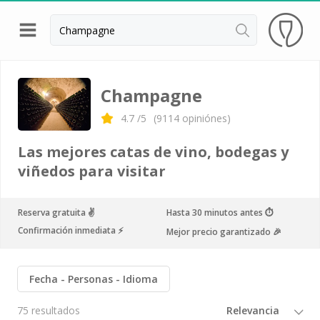
Volver
Bodegas y cata de vinos Alsacia
Champagne
Bodegas y cata de vinos Beaujolais
4.7
/5
(
9114
opiniónes)
Bodegas y cata de vinos Borgoña
Las mejores catas de vino, bodegas y
Bodegas y cata de vinos Bordeaux
viñedos para visitar
Destilerías y cata de calvados
Reserva gratuita ✌️
Hasta 30 minutos antes ⏱
Bodegas y cata de champagne
Confirmación inmediata ⚡️
Mejor precio garantizado 🎉
Bodegas y cata de vinos Jura
Bodegas y cata de vinos Languedoc Rosellón
Fecha
Personas
Idioma
Destilerias de ron Martinica
75 resultados