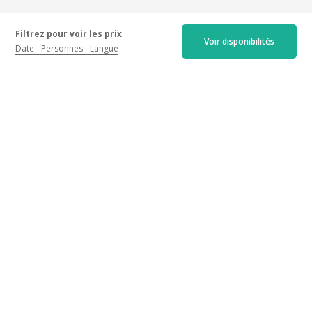
Filtrez pour voir les prix
Voir disponibilités
Date
Personnes
Langue
Les avis certifiés
Récents
Anciens
Meilleures notes
Moins bonnes notes
4.9/5