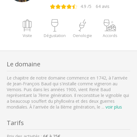
4.9
/5
64
avis
Visite
Dégustation
Oenologie
Accords
Le domaine
Le chapitre de notre domaine commence en 1742, à l'arrivée
de Jean-François Baud qui s'installe comme vigneron au
Vernois. Puis dans les années 1900, vient René Baud
représentant la 7ème génération. Il reconstitue le vignoble qui
a beaucoup souffert du phylloxéra et des deux guerres
mondiales. À l'arrivée de la 8ème génération, le
...
voir plus
Tarifs
Prix des activités :
6
€ à
25
€