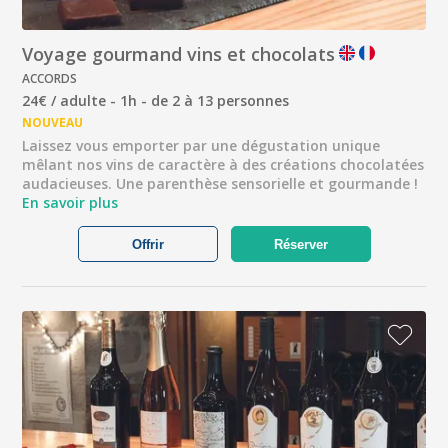
Voyage gourmand vins et chocolats
ACCORDS
24€ / adulte - 1h - de 2 à 13 personnes
NOUVEAU
Laissez vous emporter par une dégustation unique
mêlant nos vins de caractère à des créations chocolatées
audacieuses. Une parenthèse sensorielle et gourmande !
En savoir plus
Offrir
Réserver