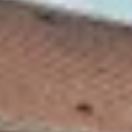
Visite cave & dégustation vin Corse
Visite cave & dégustation vin Jura
Visite cave & dégustation vin Languedoc
Roussillon
Visite rhumerie Martinique
Visite cave & dégustation vin Poitou Charentes
Domaines viticoles Provence
Visite cave & dégustation vin Savoie
Visite cave & dégustation vin Sud Ouest
Visite cave & dégustation vin Val de Loire
Visite cave & dégustation vin Vallée du Rhône