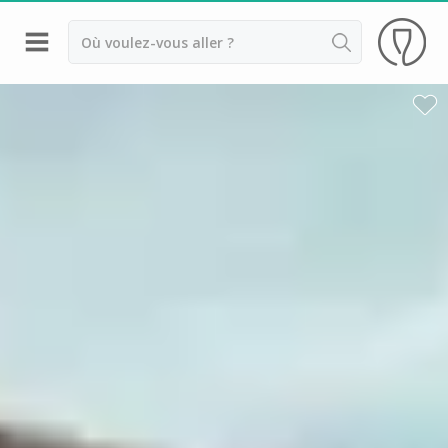
Retour
Visite cave & dégustation vin Arbois
Domaine Baud
Domaine de Sainte Marie
Visite cave & dégustation vin Alsace
Visite cave & dégustation vin Beaujolais
Visite chateau & dégustation vin Bordeaux
Visite cave & dégustation vin Bourgogne
Visite cave & distillerie Calvados
Visite cave Champagne