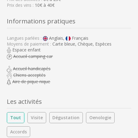
Prix des vins :
10€ à 40€
Informations pratiques
Langues parlées :
Anglais,
Français
Moyens de paiement :
Carte bleue, Chèque, Espèces
Espace enfant
Accueil camping car
Accueil handicapés
Chiens acceptés
Aire de pique nique
Les activités
Tout
Visite
Dégustation
Oenologie
Accords