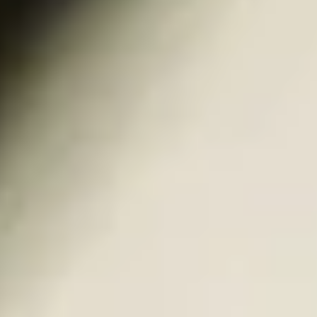
Visite cave & dégustation vin Val de Loire
Visite cave & dégustation vin Vallée du Rhône