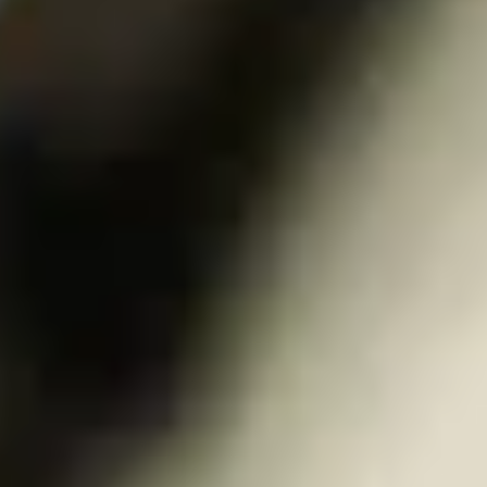
Visite cave & dégustation vin Bourgogne
Visite cave & distillerie Calvados
Visite cave Champagne
Visite cave & dégustation vin Corse
Visite cave & dégustation vin Jura
Visite cave & dégustation vin Languedoc
Roussillon
Visite rhumerie Martinique
Visite cave & dégustation vin Poitou Charentes
Domaines viticoles Provence
Visite cave & dégustation vin Savoie
Visite cave & dégustation vin Sud Ouest