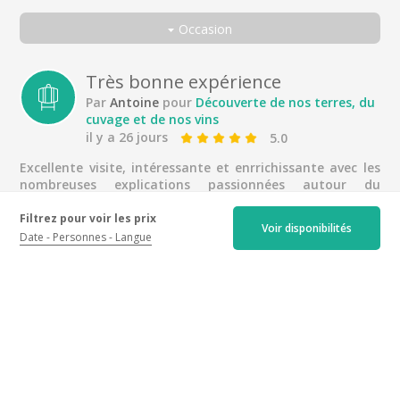
Toutes
Occasion
Découverte de nos terres, du cuvage et de nos vins
Toutes
Découvrez nos vins et notre philosophie
En couple
Très bonne expérience
Par
Antoine
pour
Découverte de nos terres, du
Entre amis
cuvage et de nos vins
En famille
il y a 26 jours
5.0
Seul
Excellente visite, intéressante et enrrichissante avec les
nombreuses explications passionnées autour du
Voyageur d'affaires
Domaine de la Roche et du travail de la vigne. Nous
recommandons fortement !
Filtrez pour voir les prix
Voir disponibilités
Date
Personnes
Langue
Wonderful family winery
experience
Par
Edina
pour
Découverte de nos terres, du
cuvage et de nos vins
il y a un mois
5.0
What a wonderful experience! Thank you for sharing
your knowledge and passion for winemaking, from the