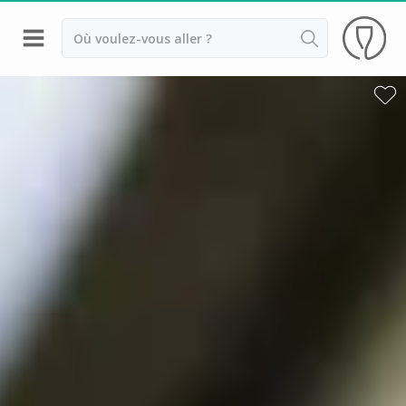
Retour
Château de Corcelles
Château de Montmelas
Château de Poncié
Hameau Duboeuf
Cours d'oenologie Beaujolais
Tous les cours d'oenologie
Visite cave & dégustation vin Alsace
Visite cave & dégustation vin Beaujolais
Visite chateau & dégustation vin Bordeaux