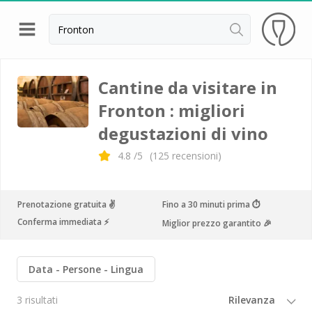
Indietro
Cantine da visitare e degustazioni vini Alsazia
Cantine da visitare in
Fronton : migliori
Cantine da visitare e degustazioni vini Beaujolais
degustazioni di vino
Cantine da visitare e degustazioni vini Bordeaux
4.8
/5
(
125
recensioni)
Cantine da visitare e degustazioni vini Borgogna
Cantine da visitare e degustazioni vini
Champagne
Prenotazione gratuita ✌️
Fino a 30 minuti prima ⏱
Conferma immediata ⚡️
Miglior prezzo garantito 🎉
Cantine da visitare e degustazioni vini Giura
Cantine da visitare e degustazioni vini Languedoc
Data
Persone
Lingua
Roussillon
Cantine da visitare e degustazioni vini Poitou
3 risultati