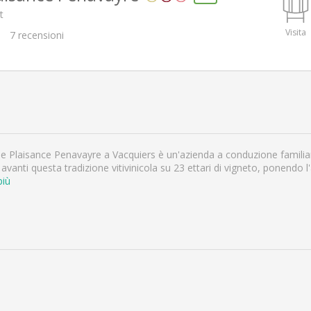
t
Visita
7
recensioni
ine Plaisance Penavayre a Vacquiers è un'azienda a conduzione familia
vanti questa tradizione vitivinicola su 23 ettari di vigneto, ponendo l'a
più