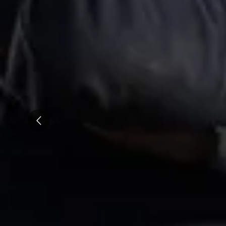
Emile Beyer
Pressoria
Prev