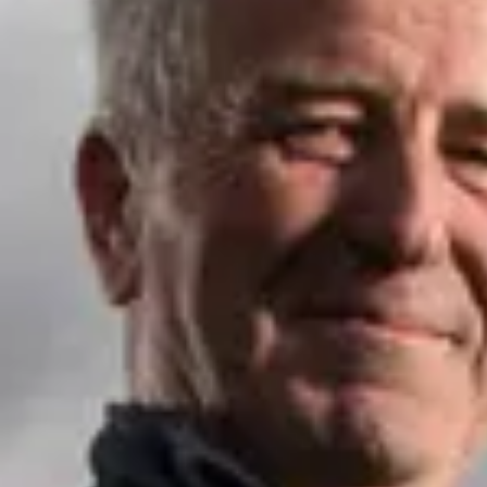
Cantine da visitare e degustazioni vini Savoia
Cantine da visitare e degustazioni vini Sud Ouest
Cantine da visitare e degustazioni vini Valle della Lo
Cantine da visitare e degustazioni vini Valle del Rod
Cantine da visitare e degustazioni vini Beaune
Cantine da visitare e degustazioni vini Chablis
Cantine da visitare e degustazioni vini Cognac
Cantine da visitare e degustazioni vini Colmar
Cantine da visitare e degustazioni champagne Epern
Cantine da visitare e degustazioni vini Nizza
Cantine da visitare e degustazioni champagne Reim
Cantine da visitare e degustazioni vini Saint Emilion