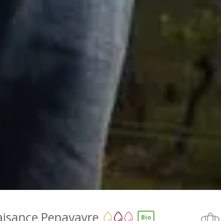
aisance Penavayre
Bio