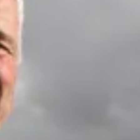
ira
ano
ay
s