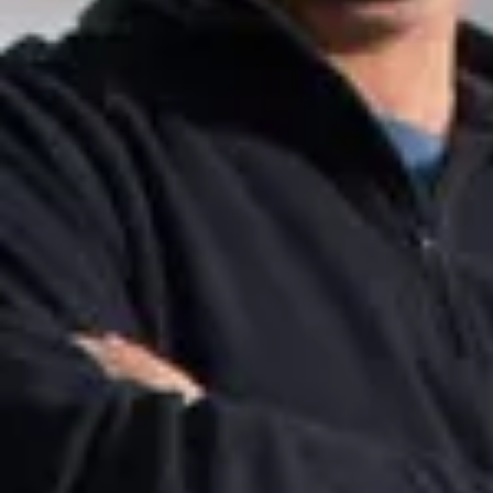
Champagne Canard-Duchêne
Champagne Lanson
Champagne Mercier
Champagne Moët & Chandon
Champagne Mumm
Champagne Vranken-Pommery
Villa Demoiselle
Champagne Ruinart
Champagne Taittinger
Champagne Veuve Clicquot
Château de Pommard
Château Cadet Bon