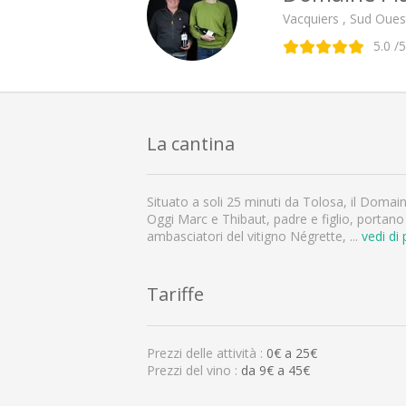
Vacquiers , Sud Oues
5.0
/5
La cantina
Situato a soli 25 minuti da Tolosa, il Doma
Oggi Marc e Thibaut, padre e figlio, portano a
ambasciatori del vitigno Négrette,
...
vedi di 
Tariffe
Prezzi delle attività :
0
€ a
25
€
Prezzi del vino :
da 9€ a 45€