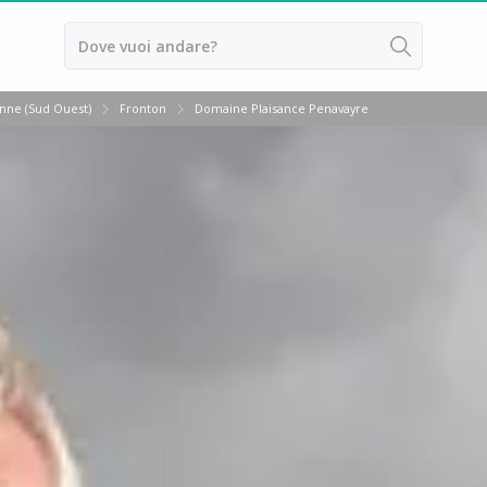
ona
ne (Sud Ouest)
Fronton
Domaine Plaisance Penavayre
ussillon
ntes